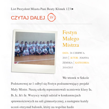
List Prezydent Miasta Pani Beaty Klimek 123►
CZYTAJ DALEJ
Festyn
Małego
Mistrza
DATA:
26 CZERWCA,
2015
AUTOR:
JOANNA
ZEMSKA
KATEGORIA:
2014/2015
We wtorek w Szkole
Podstawowej nr 1 odbył się Festyn podsumowujący projekt
Mały Mistrz. Naszą szkołę reprezentowali uczniowie klasy Ia,
Ib, Ic, Id i Ie. Wszyscy wzięli udział w konkurencjach
sprawnościowych na sali gimnastycznej, a następnie każdy
uczeń otrzymał balonik, który na wspólne hasło