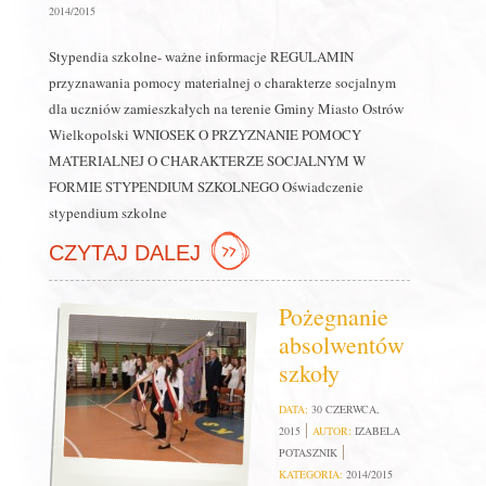
2014/2015
Stypendia szkolne- ważne informacje REGULAMIN
przyznawania pomocy materialnej o charakterze socjalnym
dla uczniów zamieszkałych na terenie Gminy Miasto Ostrów
Wielkopolski WNIOSEK O PRZYZNANIE POMOCY
MATERIALNEJ O CHARAKTERZE SOCJALNYM W
FORMIE STYPENDIUM SZKOLNEGO Oświadczenie
stypendium szkolne
CZYTAJ DALEJ
Pożegnanie
absolwentów
szkoły
DATA:
30 CZERWCA,
2015
AUTOR:
IZABELA
POTASZNIK
KATEGORIA:
2014/2015