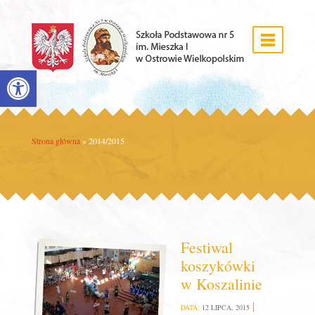
Open toolbar
Strona główna
»
2014/2015
Festiwal
koszykówki
w Koszalinie
DATA:
12 LIPCA, 2015