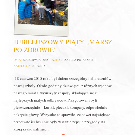
JUBILEUSZOWY PIĄTY „MARSZ
PO ZDROWIE”
DATA:
22 CZERWCA, 2015
AUTOR:
IZABELA POTASZNIK
KATEGORIA:
2014/2015
18 czerwca 2015 roku był dniem szczególnym dla uczniów
naszej szkoły. Około godziny dziewiątej, z różnych rejonów
naszego miasta, wyruszyły zespoły składające się z
najlepszych małych odkrywców. Przygotowani byli
pierwszorzędnie – kurtki, plecaki, kompasy, odpowiednie
nakrycia głowy. Wszystko to sprawiło, że nawet największe
przeciwności losu nie były w stanie zepsuć przygody, na
którą szykowali się…