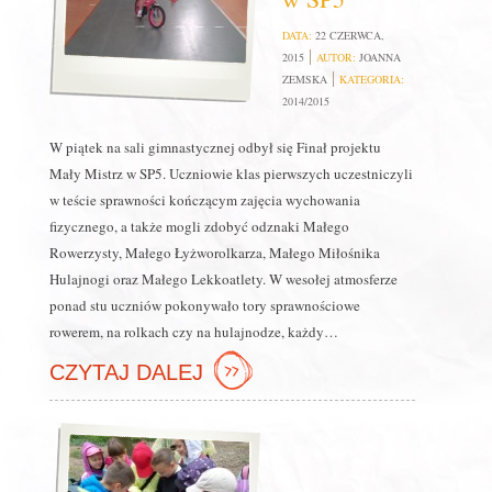
DATA:
22 CZERWCA,
2015
AUTOR:
JOANNA
ZEMSKA
KATEGORIA:
2014/2015
W piątek na sali gimnastycznej odbył się Finał projektu
Mały Mistrz w SP5. Uczniowie klas pierwszych uczestniczyli
w teście sprawności kończącym zajęcia wychowania
fizycznego, a także mogli zdobyć odznaki Małego
Rowerzysty, Małego Łyżworolkarza, Małego Miłośnika
Hulajnogi oraz Małego Lekkoatlety. W wesołej atmosferze
ponad stu uczniów pokonywało tory sprawnościowe
rowerem, na rolkach czy na hulajnodze, każdy…
CZYTAJ DALEJ