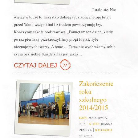
I stało się. Nie
wierzę w to, że to wszystko dobiega już końca. Stoję tutaj,
przed Wami wszystkimi i z trudem powstrzymuję łzy.
Kończymy szkołę podstawową. „Pamiętam ten dzień, kiedy
po raz pierwszy przekroczyliśmy progi Piątki. Tyle
nieznajomych twarzy. A teraz … Teraz nie wyobrażamy sobie
życia bez siebie. Każde z nas jest jakąś…
CZYTAJ DALEJ
Zakończenie
roku
szkolnego
2014/2015
DATA:
26 CZERWCA,
2015
AUTOR:
JOANNA
ZEMSKA
KATEGORIA:
2014/2015