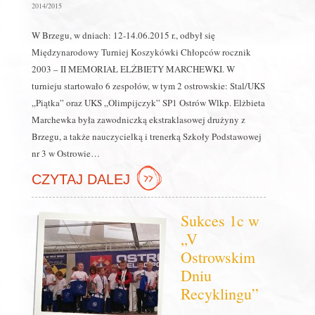
2014/2015
W Brzegu, w dniach: 12-14.06.2015 r., odbył się
Międzynarodowy Turniej Koszykówki Chłopców rocznik
2003 – II MEMORIAŁ ELŻBIETY MARCHEWKI. W
turnieju startowało 6 zespołów, w tym 2 ostrowskie: Stal/UKS
„Piątka” oraz UKS „Olimpijczyk” SP1 Ostrów Wlkp. Elżbieta
Marchewka była zawodniczką ekstraklasowej drużyny z
Brzegu, a także nauczycielką i trenerką Szkoły Podstawowej
nr 3 w Ostrowie…
CZYTAJ DALEJ
Sukces 1c w
„V
Ostrowskim
Dniu
Recyklingu”