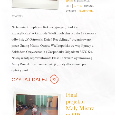
DATA:
23 CZERWCA,
2015
AUTOR:
JOANNA
ZEMSKA
KATEGORIA:
2014/2015
Na terenie Kompleksu Rekreacyjnego „Piaski –
Szczygliczka” w Ostrowie Wielkopolskim w dniu 18 czerwca
odbył się „V Ostrowski Dzień Recyklingu” organizowany
przez Gminę Miasto Ostrów Wielkopolski we współpracy z
Zakładem Oczyszczania i Gospodarki Odpadami MZO SA.
Naszą szkołę reprezentowała klasa 1c wraz z wychowawcą
Anną Roszak oraz laureaci akcji „Listy dla Ziemi” pod
opieką pani…
CZYTAJ DALEJ
Finał
projektu
Mały Mistrz
w SP5