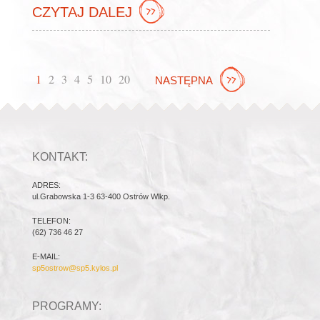
CZYTAJ DALEJ
1
2
3
4
5
10
20
NASTĘPNA
KONTAKT:
ADRES:
ul.Grabowska 1-3 63-400 Ostrów Wlkp.
TELEFON:
(62) 736 46 27
E-MAIL:
sp5ostrow@sp5.kylos.pl
PROGRAMY: