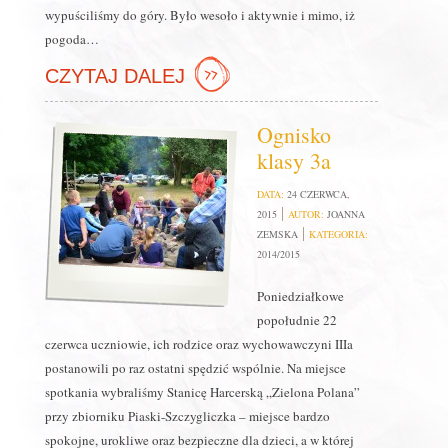
wypuściliśmy do góry. Było wesoło i aktywnie i mimo, iż
pogoda…
CZYTAJ DALEJ
Ognisko
klasy 3a
DATA:
24 CZERWCA,
2015
AUTOR:
JOANNA
ZEMSKA
KATEGORIA:
2014/2015
Poniedziałkowe
popołudnie 22
czerwca uczniowie, ich rodzice oraz wychowawczyni IIIa
postanowili po raz ostatni spędzić wspólnie. Na miejsce
spotkania wybraliśmy Stanicę Harcerską „Zielona Polana”
przy zbiorniku Piaski-Szczygliczka – miejsce bardzo
spokojne, urokliwe oraz bezpieczne dla dzieci, a w której