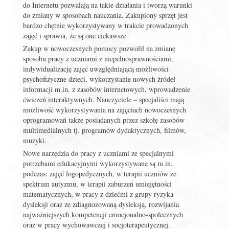
do Internetu pozwalają na takie działania i tworzą warunki
do zmiany w sposobach nauczania. Zakupiony sprzęt jest
bardzo chętnie wykorzystywany w trakcie prowadzonych
zajęć i sprawia, że są one ciekawsze.
Zakup w nowoczesnych pomocy pozwolił na zmianę
sposobu pracy z uczniami z niepełnosprawnościami,
indywidualizację zajęć uwzględniającą możliwości
psychofizyczne dzieci, wykorzystanie nowych źródeł
informacji m.in. z zasobów internetowych, wprowadzenie
ćwiczeń interaktywnych. Nauczyciele – specjaliści mają
możliwość wykorzystywania na zajęciach nowoczesnych
oprogramowań także posiadanych przez szkołę zasobów
multimedialnych tj. programów dydaktycznych, filmów,
muzyki.
Nowe narzędzia do pracy z uczniami ze specjalnymi
potrzebami edukacyjnymi wykorzystywane są m.in.
podczas: zajęć logopedycznych, w terapii uczniów ze
spektrum autyzmu, w terapii zaburzeń umiejętności
matematycznych, w pracy z dziećmi z grupy ryzyka
dysleksji oraz ze zdiagnozowaną dysleksją, rozwijania
najważniejszych kompetencji emocjonalno-społecznych
oraz w pracy wychowawczej i socjoterapeutycznej.