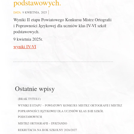
podstawowych.
DATA:
9 KWIETNIA, 2025
Wyniki II etapu Powiatowego Konkursu Mistrz Ortografii
i Poprawności Językowej dla uczniów klas IV-VI szkół
podstawowych.
9 kwietnia 2025r.
wyniki IV-VI
Ostatnie wpisy
(BRAK TYTUŁU)
WYNIKI II ETAPU – POWIATOWY KONKURS MISTRZ ORTOGRAFII I MISTRZ
POPRAWNOŚCI JĘZYKOWEJ DLA UCZNIÓW KLAS II-III SZKÓŁ
PODSTAWOWYCH
MISTRZ ORTOGRAFII – DYKTANDO
REKRUTACJA NA ROK SZKOLNY 2026/2027