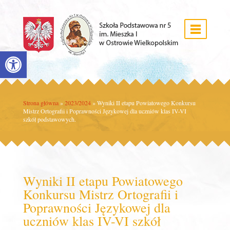
Open toolbar
Strona główna
»
2023/2024
»
Wyniki II etapu Powiatowego Konkursu
Mistrz Ortografii i Poprawności Językowej dla uczniów klas IV-VI
szkół podstawowych.
Wyniki II etapu Powiatowego
Konkursu Mistrz Ortografii i
Poprawności Językowej dla
uczniów klas IV-VI szkół