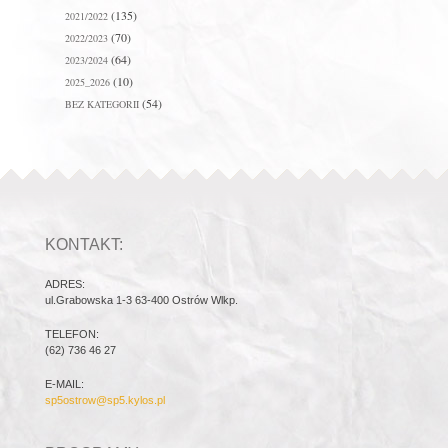
(135)
2021/2022
(70)
2022/2023
(64)
2023/2024
(10)
2025_2026
(54)
BEZ KATEGORII
KONTAKT:
ADRES:
ul.Grabowska 1-3 63-400 Ostrów Wlkp.
TELEFON:
(62) 736 46 27
E-MAIL:
sp5ostrow@sp5.kylos.pl