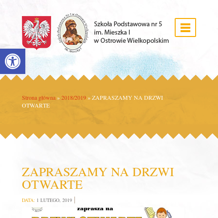
Open toolbar
Strona główna
»
2018/2019
»
ZAPRASZAMY NA DRZWI
OTWARTE
ZAPRASZAMY NA DRZWI
OTWARTE
DATA:
1 LUTEGO, 2019