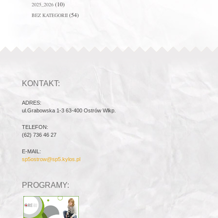
(10)
2025_2026
(54)
BEZ KATEGORII
KONTAKT:
ADRES:
ul.Grabowska 1-3 63-400 Ostrów Wlkp.
TELEFON:
(62) 736 46 27
E-MAIL:
sp5ostrow@sp5.kylos.pl
PROGRAMY: