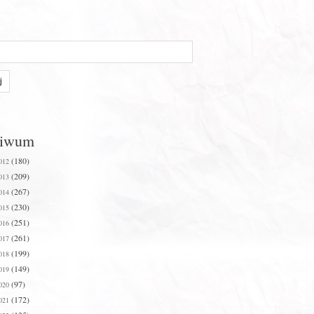
hiwum
(180)
012
(209)
013
(267)
014
(230)
015
(251)
016
(261)
017
(199)
018
(149)
019
(97)
020
(172)
021