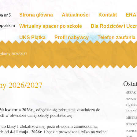
Strona główna
Aktualności
Kontakt
ERA
Wirtualny spacer po szkole
Dla Rodziców i Ucz
UKS Piątka
Profil nabywcy
Telefon zaufania
 szkolny 2026/2027
Osta
lny 2026/2027
(BRAK
WYNIKI
ORTOGR
0 kwietnia 2026r
., odbędzie się rekrutacja zasadnicza do
UCZNIÓ
ych w obwodzie danej szkoły podstawowej.
MISTR
REKRUT
e do klasy I zlokalizowanej poza obwodem zamieszkania,
4-11 maja 2026r
ach od
. i będzie prowadzona tylko na wolne
ZAPRA
2026