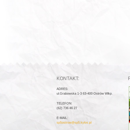
KONTAKT:
ADRES:
ul.Grabowska 1-3 63-400 Ostrów Wlkp.
TELEFON:
(62) 736 46 27
E-MAIL:
sp5ostrow@sp5.kylos.pl