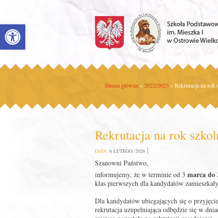
Open toolbar
Strona główna
»
2022/2023
»
Rekrutacja na rok
Rekrutacja na rok szko
DATA:
6 LUTEGO, 2026
Szanowni Państwo,
marca do 3
informujemy, że w terminie od 3
klas pierwszych dla kandydatów zamieszkał
Dla kandydatów ubiegających się o przyjęci
rekrutacja uzupełniająca odbędzie się w dni