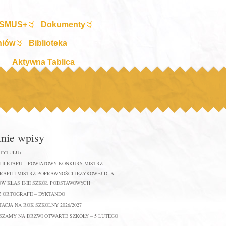
SMUS+
Dokumenty
niów
Biblioteka
Aktywna Tablica
tnie wpisy
 TYTUŁU)
 II ETAPU – POWIATOWY KONKURS MISTRZ
AFII I MISTRZ POPRAWNOŚCI JĘZYKOWEJ DLA
W KLAS II-III SZKÓŁ PODSTAWOWYCH
Z ORTOGRAFII – DYKTANDO
ACJA NA ROK SZKOLNY 2026/2027
SZAMY NA DRZWI OTWARTE SZKOŁY – 5 LUTEGO