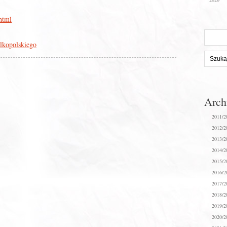
html
Szukaj
na
lkopolskiego
stronie:
Arc
2011/2
2012/2
2013/2
2014/2
2015/2
2016/2
2017/2
2018/2
2019/2
2020/2