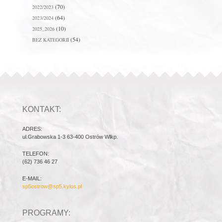
(70)
2022/2023
(64)
2023/2024
(10)
2025_2026
(54)
BEZ KATEGORII
KONTAKT:
ADRES:
ul.Grabowska 1-3 63-400 Ostrów Wlkp.
TELEFON:
(62) 736 46 27
E-MAIL:
sp5ostrow@sp5.kylos.pl
PROGRAMY: