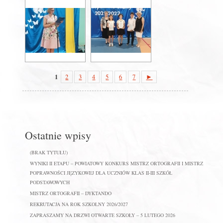
1
2
3
4
5
6
7
►
Ostatnie wpisy
(BRAK TYTUŁU)
WYNIKI II ETAPU – POWIATOWY KONKURS MISTRZ ORTOGRAFII I MISTRZ
POPRAWNOŚCI JĘZYKOWEJ DLA UCZNIÓW KLAS II-III SZKÓŁ
PODSTAWOWYCH
MISTRZ ORTOGRAFII – DYKTANDO
REKRUTACJA NA ROK SZKOLNY 2026/2027
ZAPRASZAMY NA DRZWI OTWARTE SZKOŁY – 5 LUTEGO 2026