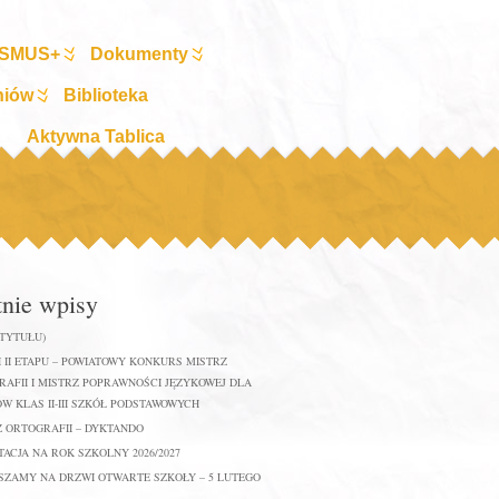
SMUS+
Dokumenty
niów
Biblioteka
Aktywna Tablica
tnie wpisy
 TYTUŁU)
 II ETAPU – POWIATOWY KONKURS MISTRZ
AFII I MISTRZ POPRAWNOŚCI JĘZYKOWEJ DLA
W KLAS II-III SZKÓŁ PODSTAWOWYCH
Z ORTOGRAFII – DYKTANDO
ACJA NA ROK SZKOLNY 2026/2027
SZAMY NA DRZWI OTWARTE SZKOŁY – 5 LUTEGO