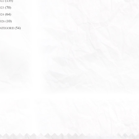
(135)
022
(70)
023
(64)
024
(10)
026
(54)
ATEGORII