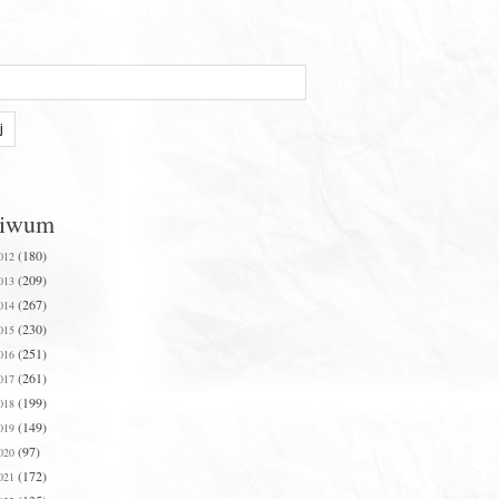
hiwum
(180)
012
(209)
013
(267)
014
(230)
015
(251)
016
(261)
017
(199)
018
(149)
019
(97)
020
(172)
021