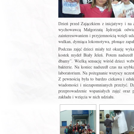
Dzień przed Zajączkiem z inicjatywy i na 
wychowawcą Małgorzatą Jędrzejak odwie
zainteresowaniem i przyjemnością wzięli u
wulkan, dymiąca lokomotywa, płonące zapał
Podczas zajęć dzieci miały też okazję wyka
kostek mydeł Biały Jeleń. Potem nadszedł 
dbamy”. Wielką sensację wśród dzieci wzbu
bakterie. Na koniec nadszedł czas na szybk
laboratorium. Na pożegnanie wszyscy uczest
Z pewnością była to bardzo ciekawa i eduk
wiadomości i niezapomnianych przeżyć. Dz
przeprowadzenie wspaniałych zajęć oraz 
zakładu i wzięcia w nich udziału.