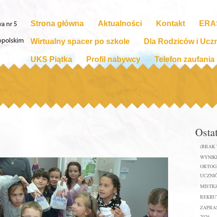
Strona główna
Aktualności
Kontakt
ERA
Wirtualny spacer po szkole
Dla Rodziców i Ucz
UKS Piątka
Profil nabywcy
Telefon zaufania
Osta
(BRAK
WYNIKI
ORTOGR
UCZNIÓ
MISTR
REKRUT
ZAPRA
2026