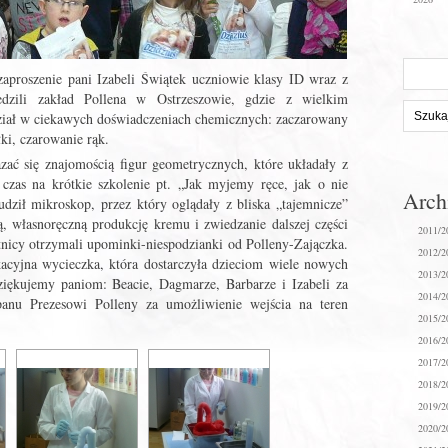
Szukaj
zaproszenie pani Izabeli Świątek uczniowie klasy ID wraz z
na
dzili zakład Pollena w Ostrzeszowie, gdzie z wielkim
stronie:
dział w ciekawych doświadczeniach chemicznych: zaczarowany
ki, czarowanie rąk.
zać się znajomością figur geometrycznych, które układały z
czas na krótkie szkolenie pt. „Jak myjemy ręce, jak o nie
Arc
dził mikroskop, przez który oglądały z bliska „tajemnicze”
ą, własnoręczną produkcję kremu i zwiedzanie dalszej części
2011/2
nicy otrzymali upominki-niespodzianki od Polleny-Zajączka.
2012/2
acyjna wycieczka, która dostarczyła dzieciom wiele nowych
2013/2
iękujemy paniom: Beacie, Dagmarze, Barbarze i Izabeli za
2014/2
panu Prezesowi Polleny za umożliwienie wejścia na teren
2015/2
2016/2
2017/2
2018/2
2019/2
2020/2