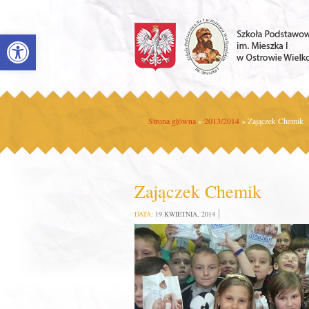
Open toolbar
Strona główna
»
2013/2014
»
Zajączek Chemik
Zajączek Chemik
DATA:
19 KWIETNIA, 2014