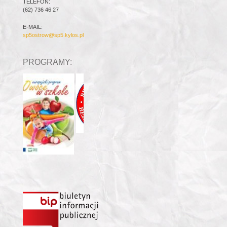
TELEFON:
(62) 736 46 27
E-MAIL:
sp5ostrow@sp5.kylos.pl
PROGRAMY: