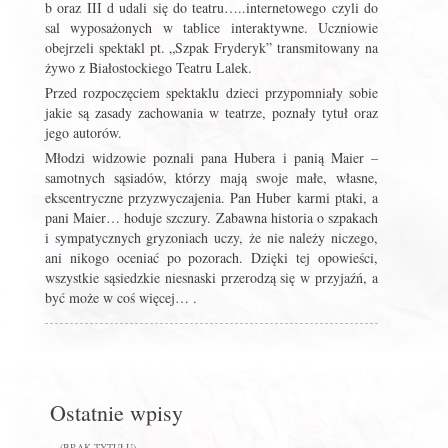
b oraz III d udali się do teatru…..internetowego czyli do
sal wyposażonych w tablice interaktywne. Uczniowie
obejrzeli spektakl pt. „Szpak Fryderyk” transmitowany na
żywo z Białostockiego Teatru Lalek.
Przed rozpoczęciem spektaklu dzieci przypomniały sobie
jakie są zasady zachowania w teatrze, poznały tytuł oraz
jego autorów.
Młodzi widzowie poznali pana Hubera i panią Maier –
samotnych sąsiadów, którzy mają swoje małe, własne,
ekscentryczne przyzwyczajenia. Pan Huber karmi ptaki, a
pani Maier… hoduje szczury. Zabawna historia o szpakach
i sympatycznych gryzoniach uczy, że nie należy niczego,
ani nikogo oceniać po pozorach. Dzięki tej opowieści,
wszystkie sąsiedzkie niesnaski przerodzą się w przyjaźń, a
być może w coś więcej… .
Ostatnie wpisy
(BRAK TYTUŁU)