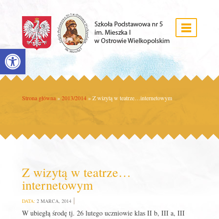
Open toolbar
Strona główna
»
2013/2014
»
Z wizytą w teatrze…internetowym
Z wizytą w teatrze…
internetowym
DATA:
2 MARCA, 2014
W ubiegłą środę tj. 26 lutego uczniowie klas II b, III a, III