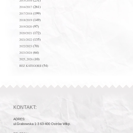
(251)
2015/2016
(261)
2016/2017
(199)
2017/2018
(149)
2018/2019
(97)
2019/2020
(172)
2020/2021
(135)
2021/2022
(70)
2022/2023
(64)
2023/2024
(10)
2025_2026
(54)
BEZ KATEGORII
KONTAKT:
ADRES:
ul.Grabowska 1-3 63-400 Ostrów Wlkp.