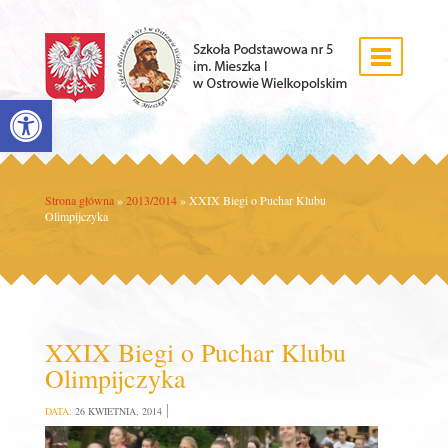
Open toolbar
Strona główna
»
2013/2014
»
XXIX Biegi o Puchar Klubu
Olimpijczyka
XXIX Biegi o Puchar Klubu
Olimpijczyka
DATA:
26 KWIETNIA, 2014