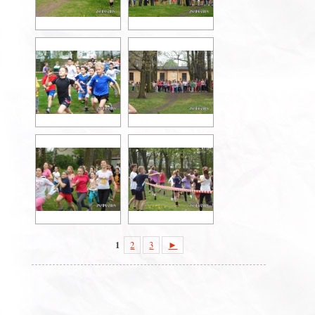
1
2
3
►