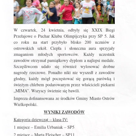
W czwartek, 24 kwietnia, odbyły się XXIX Biegi
Przełajowe o Puchar Klubu Olimpijczyka przy SP 5. Jak
co roku na start przybyło blisko 200 uczniów z
ostrowskich szkół. Ciepła i słoneczna aura sprzyjały
zmaganiom młodych sportowców. Każdy uczestnik
zawodów otrzymał pamiątkowy dyplom a najlepsi medale.
Szczęśliwcom udało się również wylosować drobne
nagrody rzeczowe. Ponadto nikt nie wyszedł z zawodów
głodny, każdy mógł poczęstować się gorącą parówką i
świeżym chlebem podarowanym przez właścicieli piekarni
„MIMA”. Wszyscy świetnie się bawili.
Impreza dofinansowana ze środków Gminy Miasto Ostrów
Wielkopolski.
WYNIKI ZAWODÓW
Kategoria dziewcząt – klasa IV:
1 miejsce – Emilia Urbaniak – SP5
2 miejsce – Marta Fleischer – SP11