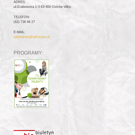
ADRES:
ul.Grabowska 1-3 63-400 Ostrów Wlkp.
TELEFON:
(62) 736 46 27
E-MAIL:
sp5ostrow@sp5.kylos.pl
PROGRAMY: