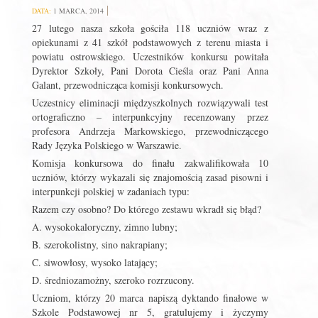
DATA:
1 MARCA, 2014
27 lutego nasza szkoła gościła 118 uczniów wraz z
opiekunami z 41 szkół podstawowych z terenu miasta i
powiatu ostrowskiego. Uczestników konkursu powitała
Dyrektor Szkoły, Pani Dorota Cieśla oraz Pani Anna
Galant, przewodnicząca komisji konkursowych.
Uczestnicy eliminacji międzyszkolnych rozwiązywali test
ortograficzno – interpunkcyjny recenzowany przez
profesora Andrzeja Markowskiego, przewodniczącego
Rady Języka Polskiego w Warszawie.
Komisja konkursowa do finału zakwalifikowała 10
uczniów, którzy wykazali się znajomością zasad pisowni i
interpunkcji polskiej w zadaniach typu:
Razem czy osobno? Do którego zestawu wkradł się błąd?
A. wysokokaloryczny, zimno lubny;
B. szerokolistny, sino nakrapiany;
C. siwowłosy, wysoko latający;
D. średniozamożny, szeroko rozrzucony.
Uczniom, którzy 20 marca napiszą dyktando finałowe w
Szkole Podstawowej nr 5, gratulujemy i życzymy