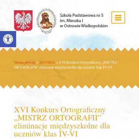
Open toolbar
Strona główna
»
2013/2014
»
XVI Konkurs Ortograficzny „MISTRZ
ORTOGRAFII” eliminacje międzyszkolne dla uczniów klas IV-VI
XVI Konkurs Ortograficzny
„MISTRZ ORTOGRAFII”
eliminacje międzyszkolne dla
uczniów klas IV-VI