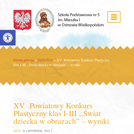
Open toolbar
Strona główna
»
2020/2021
»
XV Powiatowy Konkurs Plastyczny
klas I-III ,,Świat dziecka w obrazach” – wyniki
XV Powiatowy Konkurs
Plastyczny klas I-III ,,Świat
dziecka w obrazach” – wyniki
DATA:
21 LISTOPADA, 2022