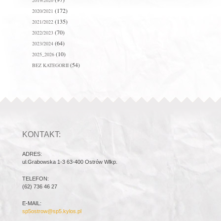
2019/2020
(172)
2020/2021
(135)
2021/2022
(70)
2022/2023
(64)
2023/2024
(10)
2025_2026
(54)
BEZ KATEGORII
KONTAKT:
ADRES:
ul.Grabowska 1-3 63-400 Ostrów Wlkp.
TELEFON:
(62) 736 46 27
E-MAIL:
sp5ostrow@sp5.kylos.pl