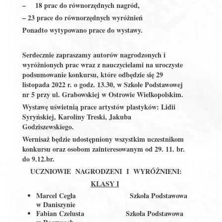
– 18 prac do równorzędnych nagród,
– 23 prace do równorzędnych wyróżnień
Ponadto wytypowano prace do wystawy.
Serdecznie z
apraszamy autorów nagrodzonych i
wyróżnionych prac wraz z nauczycielami na uroczyste
podsumowanie konkursu, które odbędzie się 29
listopada 2022 r. o godz. 13.30,
w Szkole Podstawowej
nr 5 przy ul. Grabowskiej w Ostrowie Wielkopolskim.
Wystawę uświetnią prace artystów plastyków: Lidii
Syryńskiej, Karoliny Treski, Jakuba
Godziszewskiego.
Wernisaż będzie udostępniony wszystkim uczestnikom
konkursu oraz osobom zainteresowanym od 29. 11. br.
do 9.12.br.
UCZNIOWIE NAGRODZENI I WYRÓŻNIENI:
KLASY I
Marcel Cegła Szkoła Podstawowa
w Daniszynie
Fabian Czelusta Szkoła Podstawowa