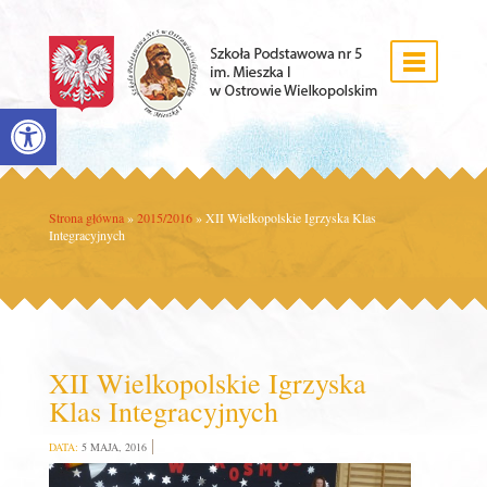
Open toolbar
Strona główna
»
2015/2016
»
XII Wielkopolskie Igrzyska Klas
Integracyjnych
XII Wielkopolskie Igrzyska
Klas Integracyjnych
DATA:
5 MAJA, 2016