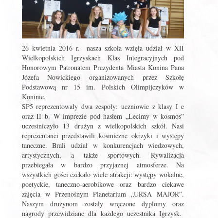
26 kwietnia 2016 r. nasza szkoła wzięła udział w XII
Wielkopolskich Igrzyskach Klas Integracyjnych pod
Honorowym Patronatem Prezydenta Miasta Konina Pana
Józefa Nowickiego organizowanych przez Szkołę
Podstawową nr 15 im. Polskich Olimpijczyków w
Koninie.
SP5 reprezentowały dwa zespoły: uczniowie z klasy I e
oraz II b. W imprezie pod hasłem „Lecimy w kosmos”
uczestniczyło 13 drużyn z wielkopolskich szkół. Nasi
reprezentanci przedstawili kosmiczne okrzyki i występy
taneczne. Brali udział w konkurencjach wiedzowych,
artystycznych, a także sportowych. Rywalizacja
przebiegała w bardzo przyjaznej atmosferze. Na
wszystkich gości czekało wiele atrakcji: występy wokalne,
poetyckie, taneczno-aerobikowe oraz bardzo ciekawe
zajęcia w Przenośnym Planetarium „URSA MAJOR”.
Naszym drużynom zostały wręczone dyplomy oraz
nagrody przewidziane dla każdego uczestnika Igrzysk.