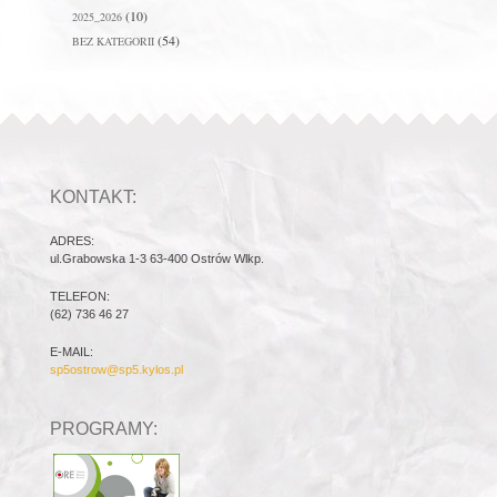
(10)
2025_2026
(54)
BEZ KATEGORII
KONTAKT:
ADRES:
ul.Grabowska 1-3 63-400 Ostrów Wlkp.
TELEFON:
(62) 736 46 27
E-MAIL:
sp5ostrow@sp5.kylos.pl
PROGRAMY: