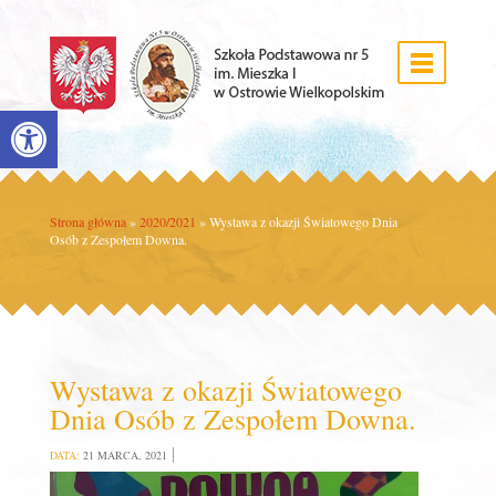
Open toolbar
Strona główna
»
2020/2021
»
Wystawa z okazji Światowego Dnia
Osób z Zespołem Downa.
Wystawa z okazji Światowego
Dnia Osób z Zespołem Downa.
DATA:
21 MARCA, 2021