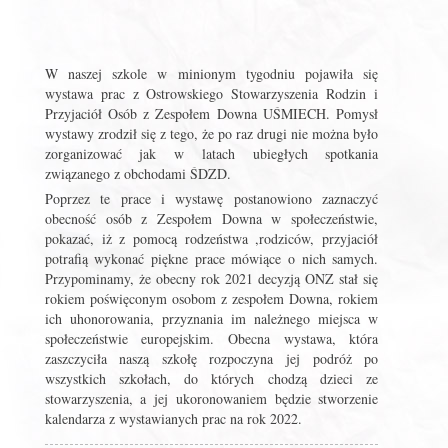
W naszej szkole w minionym tygodniu pojawiła się
wystawa prac z Ostrowskiego Stowarzyszenia Rodzin i
Przyjaciół Osób z Zespołem Downa UŚMIECH. Pomysł
wystawy zrodził się z tego, że po raz drugi nie można było
zorganizować jak w latach ubiegłych spotkania
związanego z obchodami ŚDZD.
Poprzez te prace i wystawę postanowiono zaznaczyć
obecność osób z Zespołem Downa w społeczeństwie,
pokazać, iż z pomocą rodzeństwa ,rodziców, przyjaciół
potrafią wykonać piękne prace mówiące o nich samych.
Przypominamy, że obecny rok 2021 decyzją ONZ stał się
rokiem poświęconym osobom z zespołem Downa, rokiem
ich uhonorowania, przyznania im należnego miejsca w
społeczeństwie europejskim. Obecna wystawa, która
zaszczyciła naszą szkołę rozpoczyna jej podróż po
wszystkich szkołach, do których chodzą dzieci ze
stowarzyszenia, a jej ukoronowaniem będzie stworzenie
kalendarza z wystawianych prac na rok 2022.