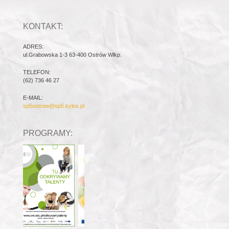
KONTAKT:
ADRES:
ul.Grabowska 1-3 63-400 Ostrów Wlkp.
TELEFON:
(62) 736 46 27
E-MAIL:
sp5ostrow@sp5.kylos.pl
PROGRAMY: