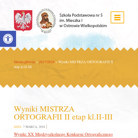
Open toolbar
Strona główna
»
2017/2018
»
Wyniki MISTRZA ORTOGRAFII II
etap kl.II-III
Wyniki MISTRZA
ORTOGRAFII II etap kl.II-III
DATA:
7 MARCA, 2018
Wyniki XX Międzyszkolnego Konkursu Ortograficznego