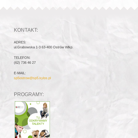
KONTAKT:
ADRES:
ul.Grabowska 1-3 63-400 Ostrów Wlkp.
TELEFON:
(62) 736 46 27
E-MAIL:
sp5ostrow@sp5.kylos.pl
PROGRAMY: