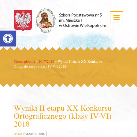
Open toolbar
Strona główna
»
2017/2018
»
Wyniki II etapu XX Konkursu
Ortograficznego (klasy IV-VI) 2018
Wyniki II etapu XX Konkursu
Ortograficznego (klasy IV-VI)
2018
DATA:
9 MARCA, 2018