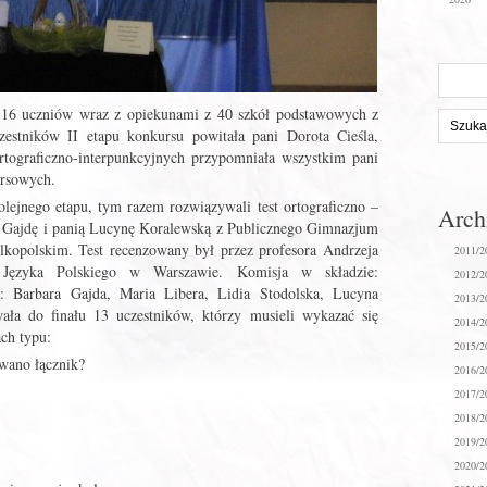
Szukaj
na
stronie:
 116 uczniów wraz z opiekunami z 40 szkół podstawowych z
zestników II etapu konkursu powitała pani Dorota Cieśla,
rtograficzno-interpunkcyjnych przypomniała wszystkim pani
ursowych.
olejnego etapu, tym razem rozwiązywali test ortograficzno –
Arc
ę Gajdę i panią Lucynę Koralewską z Publicznego Gimnazjum
lkopolskim. Test recenzowany był przez profesora Andrzeja
2011/2
 Języka Polskiego w Warszawie. Komisja w składzie:
2012/2
: Barbara Gajda, Maria Libera, Lidia Stodolska, Lucyna
2013/2
wała do finału 13 uczestników, którzy musieli wykazać się
2014/2
ch typu:
2015/2
wano łącznik?
2016/2
2017/2
2018/2
2019/2
2020/2