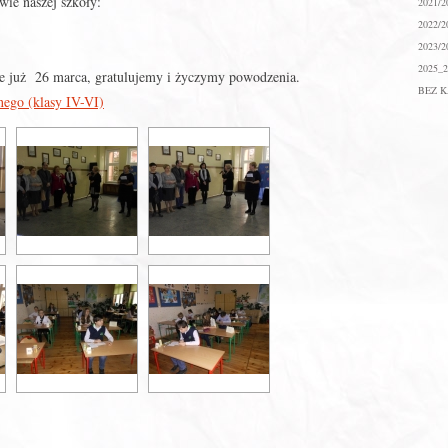
wie naszej szkoły:
2021/2
2022/2
2023/2
2025_2
we już 26 marca, gratulujemy i życzymy powodzenia.
BEZ K
nego (klasy IV-VI)