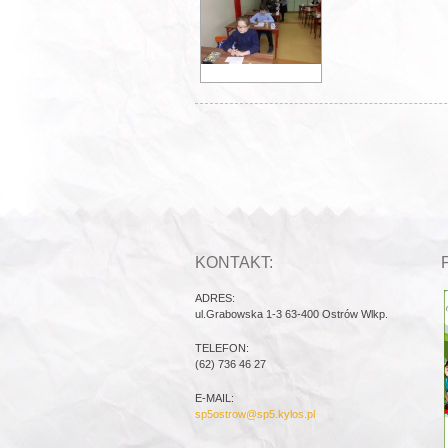
KONTAKT:
ADRES:
ul.Grabowska 1-3 63-400 Ostrów Wlkp.
TELEFON:
(62) 736 46 27
E-MAIL:
sp5ostrow@sp5.kylos.pl