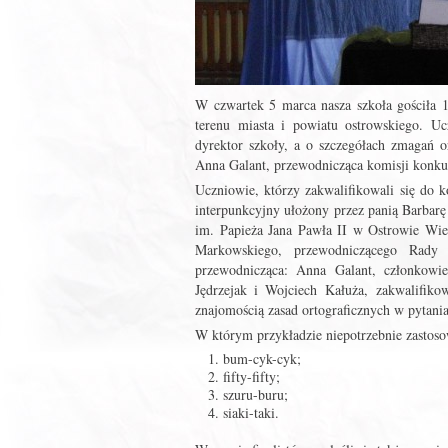
W czwartek 5 marca nasza szkoła gościła
terenu miasta i powiatu ostrowskiego. Uc
dyrektor szkoły, a o szczegółach zmagań o
Anna Galant, przewodnicząca komisji konk
Uczniowie, którzy zakwalifikowali się do k
interpunkcyjny ułożony przez panią Barbar
im. Papieża Jana Pawła II w Ostrowie Wie
Markowskiego, przewodniczącego Rady
przewodnicząca: Anna Galant, członkowie
Jędrzejak i Wojciech Kałuża, zakwalifiko
znajomością zasad ortograficznych w pytania
W którym przykładzie niepotrzebnie zastoso
bum-cyk-cyk;
fifty-fifty;
szuru-buru;
siaki-taki.