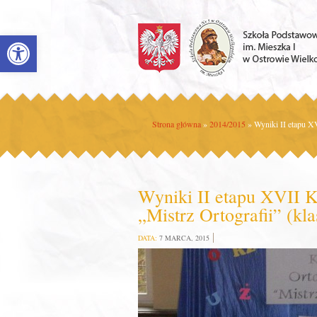
Open toolbar
Strona główna
»
2014/2015
»
Wyniki II etapu XV
Wyniki II etapu XVII K
„Mistrz Ortografii” (kl
DATA:
7 MARCA, 2015