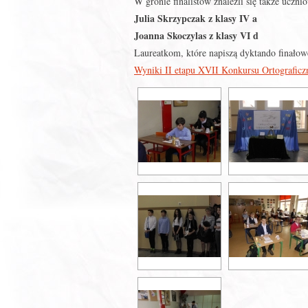
W gronie finalistów znaleźli się także ucznio
Julia Skrzypczak z klasy IV a
Joanna Skoczylas z klasy VI d
Laureatkom, które napiszą dyktando finało
Wyniki II etapu XVII Konkursu Ortograficz