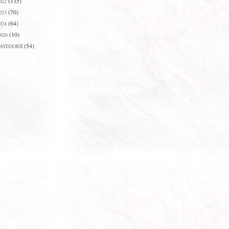
(135)
022
(70)
023
(64)
024
(10)
026
(54)
ATEGORII