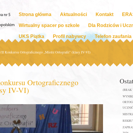
Strona główna
Aktualności
Kontakt
ERA
Wirtualny spacer po szkole
Dla Rodziców i Ucz
UKS Piątka
Profil nabywcy
Telefon zaufania
II Konkursu Ortograficznego „Mistrz Ortografii” (klasy IV-VI)
Osta
onkursu Ortograficznego
asy IV-VI)
(BRAK
WYNIKI
ORTOGR
UCZNIÓ
MISTR
REKRUT
ZAPRA
2026