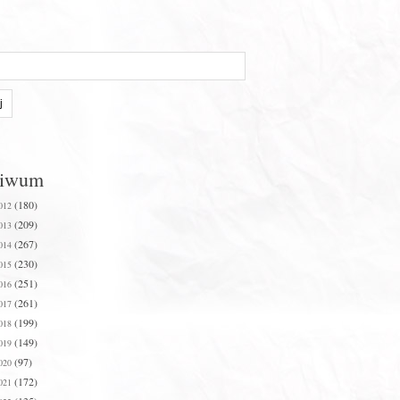
hiwum
(180)
012
(209)
013
(267)
014
(230)
015
(251)
016
(261)
017
(199)
018
(149)
019
(97)
020
(172)
021