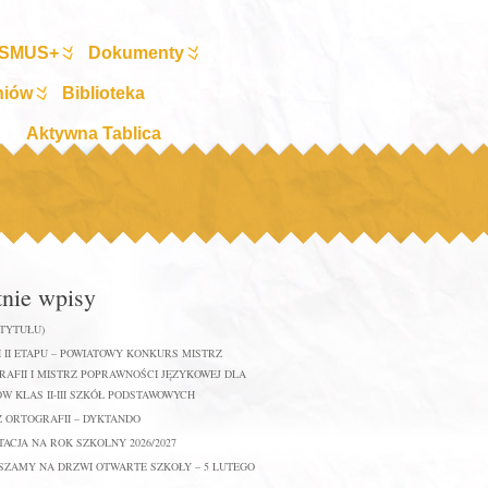
SMUS+
Dokumenty
niów
Biblioteka
Aktywna Tablica
tnie wpisy
 TYTUŁU)
 II ETAPU – POWIATOWY KONKURS MISTRZ
AFII I MISTRZ POPRAWNOŚCI JĘZYKOWEJ DLA
W KLAS II-III SZKÓŁ PODSTAWOWYCH
Z ORTOGRAFII – DYKTANDO
ACJA NA ROK SZKOLNY 2026/2027
SZAMY NA DRZWI OTWARTE SZKOŁY – 5 LUTEGO