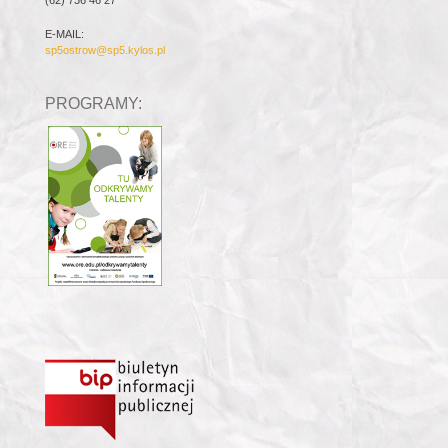
(62) 736 46 27
E-MAIL:
sp5ostrow@sp5.kylos.pl
PROGRAMY: