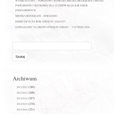
WYNIKI II ETAPU – POWIATOWY KONKURS MISTRZ ORTOGRAFII I MISTRZ
POPRAWNOŚCI JĘZYKOWEJ DLA UCZNIÓW KLAS II-III SZKÓŁ
PODSTAWOWYCH
MISTRZ ORTOGRAFII – DYKTANDO
REKRUTACJA NA ROK SZKOLNY 2026/2027
ZAPRASZAMY NA DRZWI OTWARTE SZKOŁY – 5 LUTEGO 2026
Szukaj
na
stronie:
Archiwum
(180)
2011/2012
(209)
2012/2013
(267)
2013/2014
(230)
2014/2015
(251)
2015/2016