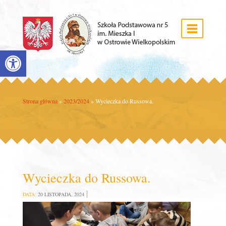
Open toolbar
Strona główna
»
2023/2024
»
Wycieczka do Russowa.
Wycieczka do Russowa.
DATA:
20 LISTOPADA, 2024