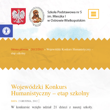
Open toolbar
Strona główna
»
2012/2013
»
Wojewódzki Konkurs Humanistyczny –
etap szkolny
Wojewódzki Konkurs
Humanistyczny – etap szkolny
DATA:
2 GRUDNIA, 2012
W konkursie wzięło udział 21 dzieci z naszej szkoły.