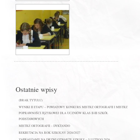
Ostatnie wpisy
(BRAK TYTUŁU)
WYNIKI II ETAPU – POWIATOWY KONKURS MISTRZ ORTOGRAFII I MISTRZ
POPRAWNOŚCI JĘZYKOWEJ DLA UCZNIÓW KLAS II-III SZKÓŁ
PODSTAWOWYCH
MISTRZ ORTOGRAFII – DYKTANDO
REKRUTACJA NA ROK SZKOLNY 2026/2027
ZAPRASZAMY NA DRZWI OTWARTE SZKOŁY – 5 LUTEGO 2026