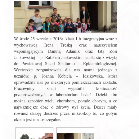
W środę 25 września 2016r. klasa I b integracyjna wraz z
wychowawcą Ireną Treską oraz nauczycielem
wspomagającym Danutą Adamik oraz tatą Zosi
Jankowskiej – p. Rafałem Jankowskim, udała się z wizytą
do Powiatowej Stacji Sanitarno – Epidemiologicznej.
Wycieczkę zorganizowała dla nas mama jednego z
uczniów, p. Joanna Kobiela – Idzikowska, która
oprowadziła nas po niektórych pomieszczeniach zakładu.
Pracownicy stacji wyjaśnili konieczność
przeprowadzanych w laboratorium badań. Dzięki nim
można zapobiec wielu chorobom, pomóc chorym, a co
najważniejsze dbać o zdrowy styl życia. Dzieci miały
również okazję dostrzec przez mikroskop to, co gołym
okiem jest niedostrzegalne.