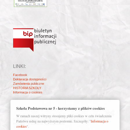
LINKI:
Facebook
Deklaracja dostępności
Zamówienia publiczne
HISTORIA SZKOŁY
Informacja o cookies
Szkoła Podstawowa nr 5 - korzystamy z plików cookies
W ramach naszej witryny stosujemy pliki cookies w celu świadczenia
© Wszelkie prawa zastrzeżone. | 2021 | Szkoła Podstawowa nr 5 im.
Państwu usług na najwyższym poziomie. Szczegóły: "
Informacja o
Mieszka I w Ostrowie Wielkopolskim
cookies
".