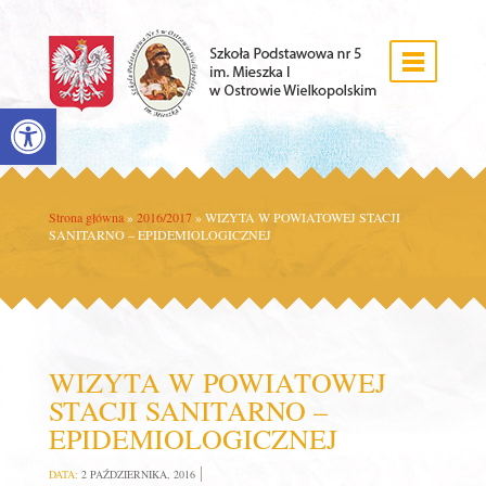
Open toolbar
Strona główna
»
2016/2017
»
WIZYTA W POWIATOWEJ STACJI
SANITARNO – EPIDEMIOLOGICZNEJ
WIZYTA W POWIATOWEJ
STACJI SANITARNO –
EPIDEMIOLOGICZNEJ
DATA:
2 PAŹDZIERNIKA, 2016