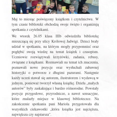
Maj to miesiąc poświęcony książkom i czytelnictwu. W
tym czasie biblioteki obchodzą swoje święto i organizują
spotkania z czytelnikami.
We wtorek 26.05 klasa IIIb odwiedziła bibliotekę
mieszczącą się przy ulicy Królowej Jadwigi. Dzieci brały
udział w spotkaniu, na którym mogły przypomnieć oraz
pogłębić swoją wiedzę na temat książek i czasopism.
Uczniowie rozwiązywali krzyżówki, zadania, rebusy,
związane z książkami. Rozmawiali na temat ich znaczenia,
poznawali nowe pozycje oraz wysłuchali zabawnej
historyjki o potworze z długimi pazurami. Następnie
każdy uczeń stawał się autorem, ilustratorem i wydawcą w
jednym, ponieważ tworzył własną książkę. Dzieła „małych
autorów” były zaskakujące i bardzo różnorodne. Powstały
pozycje przygodowe, przyrodnicze, a nawet sensacyjne,
które znalazły miejsce w klasowej biblioteczce. Na
zakończenie spotkania pani Mariola przygotowała dla
wszystkich ciekawostki „która książka jest najcięższa,
największa czy najstarsza”.