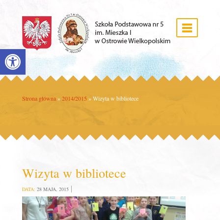
Open toolbar
Strona główna
»
2014/2015
»
Wizyta w bibliotece
Wizyta w bibliotece
DATA:
28 MAJA, 2015