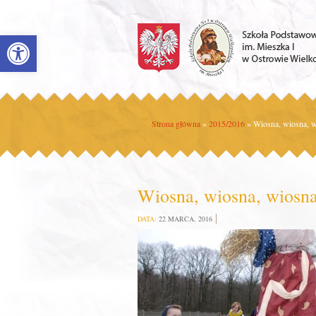
Open toolbar
Strona główna
»
2015/2016
»
Wiosna, wiosna, w
Wiosna, wiosna, wiosna
DATA:
22 MARCA, 2016