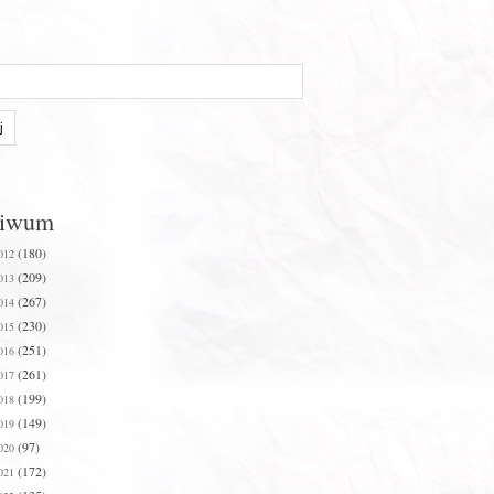
hiwum
(180)
012
(209)
013
(267)
014
(230)
015
(251)
016
(261)
017
(199)
018
(149)
019
(97)
020
(172)
021