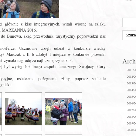
Szukaj
i głównie z klas integracyjnych, witali wiosnę na szlaku
na
rajdu MARZANNA 2016.
stronie:
 do Biniewa, skąd przewodnik turystyczny poprowadził nas
osferze. Uczniowie wzięli udział w konkursie wiedzy
rzyś Marczak z II b zdobył I miejsce w konkursie piosenki
Arc
otrzymała nagrodę za najliczniejszy udział.
był występ lokalnego zespołu tanecznego Swojacy, który
2011/2
.
2012/2
cyjne, ostateczne pożegnanie zimy, poprzez spalenie
2013/2
gnisku.
2014/2
2015/2
2016/2
2017/2
2018/2
2019/2
2020/2