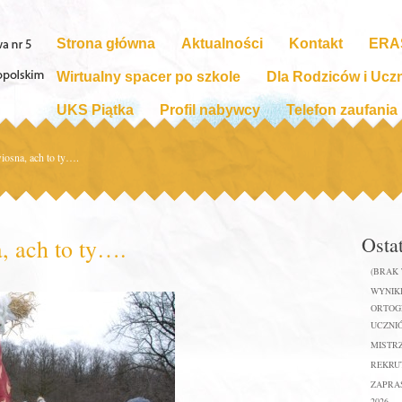
Strona główna
Aktualności
Kontakt
ERA
Wirtualny spacer po szkole
Dla Rodziców i Ucz
UKS Piątka
Profil nabywcy
Telefon zaufania
iosna, ach to ty….
Osta
, ach to ty….
(BRAK
WYNIKI
ORTOGR
UCZNIÓ
MISTR
REKRUT
ZAPRA
2026