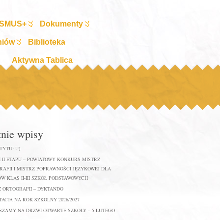
SMUS+
Dokumenty
niów
Biblioteka
Aktywna Tablica
tnie wpisy
 TYTUŁU)
 II ETAPU – POWIATOWY KONKURS MISTRZ
AFII I MISTRZ POPRAWNOŚCI JĘZYKOWEJ DLA
W KLAS II-III SZKÓŁ PODSTAWOWYCH
Z ORTOGRAFII – DYKTANDO
ACJA NA ROK SZKOLNY 2026/2027
SZAMY NA DRZWI OTWARTE SZKOŁY – 5 LUTEGO