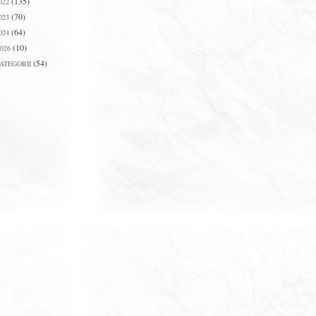
(135)
022
(70)
023
(64)
024
(10)
026
(54)
ATEGORII