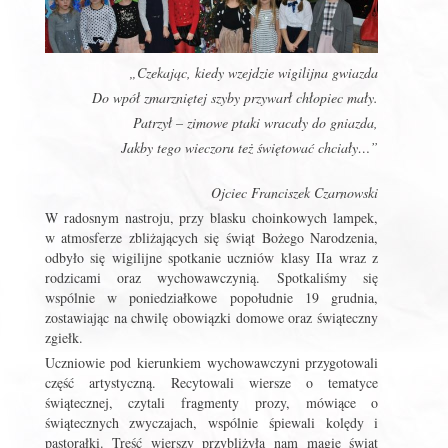
„Czekając, kiedy wzejdzie wigilijna gwiazda
Do wpół zmarzniętej szyby przywarł chłopiec mały.
Patrzył – zimowe ptaki wracały do gniazda,
Jakby tego wieczoru też świętować chciały…”
Ojciec Franciszek Czarnowski
W radosnym nastroju, przy blasku choinkowych lampek,
w atmosferze zbliżających się świąt Bożego Narodzenia,
odbyło się wigilijne spotkanie uczniów klasy IIa wraz z
rodzicami oraz wychowawczynią. Spotkaliśmy się
wspólnie w poniedziałkowe popołudnie 19 grudnia,
zostawiając na chwilę obowiązki domowe oraz świąteczny
zgiełk.
Uczniowie pod kierunkiem wychowawczyni przygotowali
część artystyczną. Recytowali wiersze o tematyce
świątecznej, czytali fragmenty prozy, mówiące o
świątecznych zwyczajach, wspólnie śpiewali kolędy i
pastorałki. Treść wierszy przybliżyła nam magię świąt