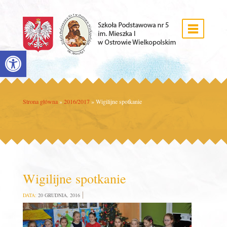
Open toolbar
Strona główna
»
2016/2017
»
Wigilijne spotkanie
Wigilijne spotkanie
DATA:
20 GRUDNIA, 2016