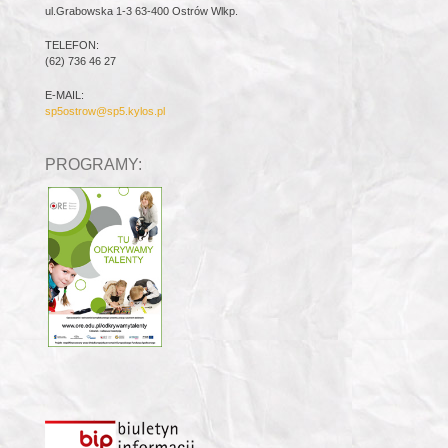
ul.Grabowska 1-3 63-400 Ostrów Wlkp.
TELEFON:
(62) 736 46 27
E-MAIL:
sp5ostrow@sp5.kylos.pl
PROGRAMY: