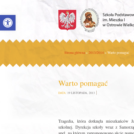
Open toolbar
Strona główna
»
2013/2014
»
Warto pomagać
Warto pomagać
DATA:
19 LISTOPADA, 2013
jest więc
Tragedia, która dotknęła mieszkańców Ja
szkolnej. Dyrekcja szkoły wraz z Samo
apel, na którym zaproponowano akcję pomo