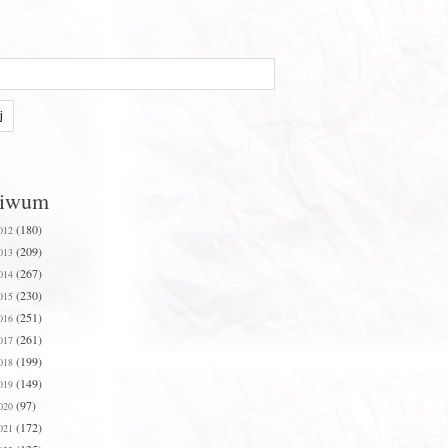
hiwum
(180)
012
(209)
013
(267)
014
(230)
015
(251)
016
(261)
017
(199)
018
(149)
019
(97)
020
(172)
021