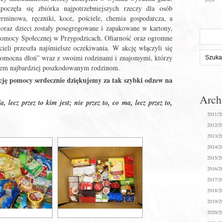
oczęła się zbiórka najpotrzebniejszych rzeczy dla osób
rminowa, ręczniki, koce, pościele, chemia gospodarcza, a
 oraz dzieci zostały posegregowane i zapakowane w kartony,
Szukaj
omocy Społecznej w Przygodzicach. Ofiarność oraz ogromne
na
eli przeszła najśmielsze oczekiwania. W akcję włączyli się
stronie:
,Pomocna dłoń” wraz z swoimi rodzinami i znajomymi, którzy
rzem najbardziej poszkodowanym rodzinom.
ę pomocy serdecznie dziękujemy za tak szybki odzew na
Arc
a, lecz przez to kim jest; nie przez to, co ma, lecz przez to,
2011/2
2012/2
2013/2
2014/2
2015/2
2016/2
2017/2
2018/2
2019/2
2020/2