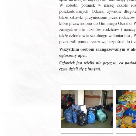
W sobotni poranek w naszej szkole rozp
poszkodowanych. Odzież, żywność długote
także zabawki przyniesione przez rodziców
które przewieziono do Gminnego Ośrodka P
zaangażowanie uczniów, rodziców i nauczyci
także członkowie szkolnego wolontariatu ,
przekazali pomoc rzeczową bezpośrednio t
Wszystkim osobom zaangażowanym w akcj
ogłoszony apel.
C
złowiek jest wielki nie przez to, co posiad
czym dzieli się z innymi.