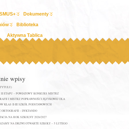
SMUS+
Dokumenty
niów
Biblioteka
Aktywna Tablica
tnie wpisy
 TYTUŁU)
 II ETAPU – POWIATOWY KONKURS MISTRZ
AFII I MISTRZ POPRAWNOŚCI JĘZYKOWEJ DLA
W KLAS II-III SZKÓŁ PODSTAWOWYCH
Z ORTOGRAFII – DYKTANDO
ACJA NA ROK SZKOLNY 2026/2027
SZAMY NA DRZWI OTWARTE SZKOŁY – 5 LUTEGO