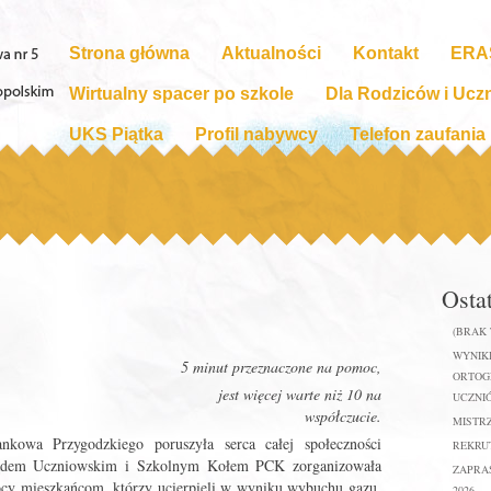
Strona główna
Aktualności
Kontakt
ERA
Wirtualny spacer po szkole
Dla Rodziców i Ucz
UKS Piątka
Profil nabywcy
Telefon zaufania
Osta
(BRAK
WYNIKI
5 minut przeznaczone na pomoc,
ORTOGR
ej warte niż 10 na
UCZNIÓ
współczucie.
MISTR
nkowa Przygodzkiego poruszyła serca całej społeczności
REKRUT
rządem Uczniowskim i Szkolnym Kołem PCK zorganizowała
ZAPRA
cy mieszkańcom, którzy ucierpieli w wyniku wybuchu gazu.
2026