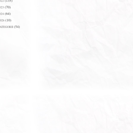
(135)
022
(70)
023
(64)
024
(10)
026
(54)
ATEGORII