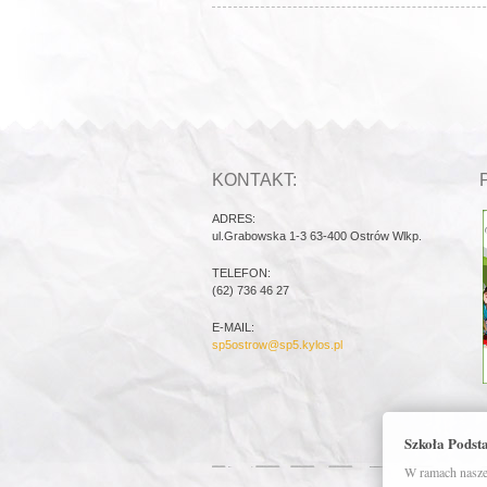
KONTAKT:
ADRES:
ul.Grabowska 1-3 63-400 Ostrów Wlkp.
TELEFON:
(62) 736 46 27
E-MAIL:
sp5ostrow@sp5.kylos.pl
Szkoła Podst
W ramach naszej