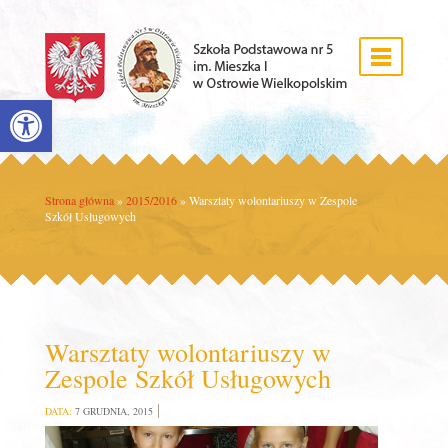
Open toolbar
Strona główna
»
2015/2016
»
Warsztaty wolontariuszy w Zespole
Szkół Usługowych
Warsztaty wolontariuszy w
Zespole Szkół Usługowych
DATA:
7 GRUDNIA, 2015