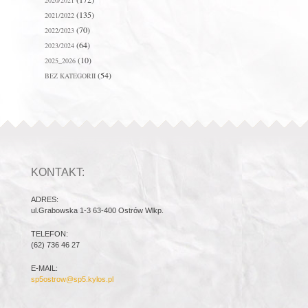
2020/2021
(135)
2021/2022
(70)
2022/2023
(64)
2023/2024
(10)
2025_2026
(54)
BEZ KATEGORII
KONTAKT:
ADRES:
ul.Grabowska 1-3 63-400 Ostrów Wlkp.
TELEFON:
(62) 736 46 27
E-MAIL:
sp5ostrow@sp5.kylos.pl