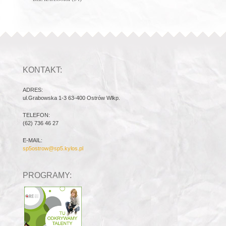
KONTAKT:
ADRES:
ul.Grabowska 1-3 63-400 Ostrów Wlkp.
TELEFON:
(62) 736 46 27
E-MAIL:
sp5ostrow@sp5.kylos.pl
PROGRAMY: