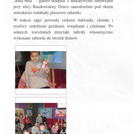
„Rula bula” – galerii-sklepiku z unikatowymi zabawkami
przy ulicy Raszkowskiej. Dzieci samodzielnie pod okiem
instruktora ozdabiały pluszowe zabawki.
W trakcie zajęć powstały ciekawe bałwanki, choinki i
renifery ozdobione guzikami, wstążkami i cekinami. Po
udanych warsztatach dzieciaki zabrały własnoręcznie
wykonane zabawki do swoich domów.