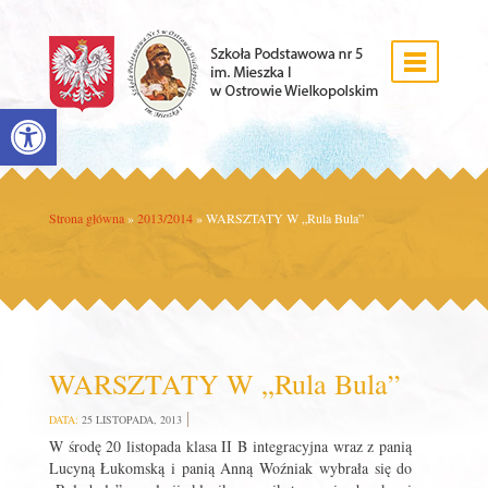
Open toolbar
Strona główna
»
2013/2014
»
WARSZTATY W „Rula Bula”
WARSZTATY W „Rula Bula”
DATA:
25 LISTOPADA, 2013
W środę 20 listopada klasa II B integracyjna wraz z panią
Lucyną Łukomską i panią Anną Woźniak wybrała się do