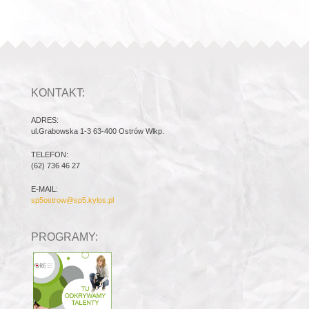
KONTAKT:
ADRES:
ul.Grabowska 1-3 63-400 Ostrów Wlkp.
TELEFON:
(62) 736 46 27
E-MAIL:
sp5ostrow@sp5.kylos.pl
PROGRAMY: