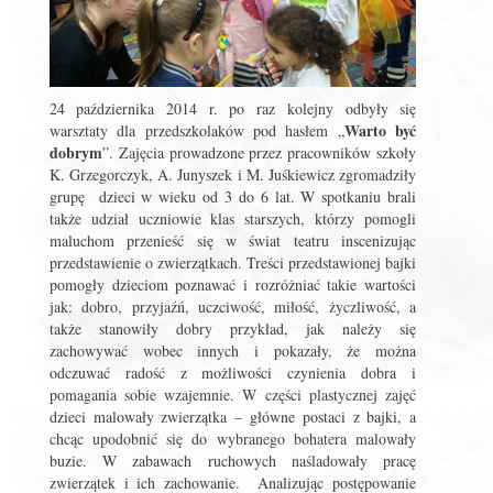
24 października 2014 r. po raz kolejny odbyły się
Warto być
warsztaty dla przedszkolaków pod hasłem „
dobrym
”. Zajęcia prowadzone przez pracowników szkoły
K. Grzegorczyk, A. Junyszek i M. Juśkiewicz zgromadziły
grupę dzieci w wieku od 3 do 6 lat. W spotkaniu brali
także udział uczniowie klas starszych, którzy pomogli
maluchom przenieść się w świat teatru inscenizując
przedstawienie o zwierzątkach. Treści przedstawionej bajki
pomogły dzieciom poznawać i rozróżniać takie wartości
jak: dobro, przyjaźń, uczciwość, miłość, życzliwość, a
także stanowiły dobry przykład, jak należy się
zachowywać wobec innych i pokazały, że można
odczuwać radość z możliwości czynienia dobra i
pomagania sobie wzajemnie. W części plastycznej zajęć
dzieci malowały zwierzątka – główne postaci z bajki, a
chcąc upodobnić się do wybranego bohatera malowały
buzie. W zabawach ruchowych naśladowały pracę
zwierzątek i ich zachowanie. Analizując postępowanie