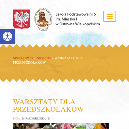
Open toolbar
Strona główna
»
2014/2015
»
WARSZTATY DLA
PRZEDSZKOLAKÓW
WARSZTATY DLA
PRZEDSZKOLAKÓW
DATA:
26 PAŹDZIERNIKA, 2014