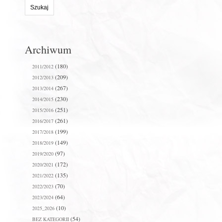
stronie:
Archiwum
(180)
2011/2012
(209)
2012/2013
(267)
2013/2014
(230)
2014/2015
(251)
2015/2016
(261)
2016/2017
(199)
2017/2018
(149)
2018/2019
(97)
2019/2020
(172)
2020/2021
(135)
2021/2022
(70)
2022/2023
(64)
2023/2024
(10)
2025_2026
(54)
BEZ KATEGORII