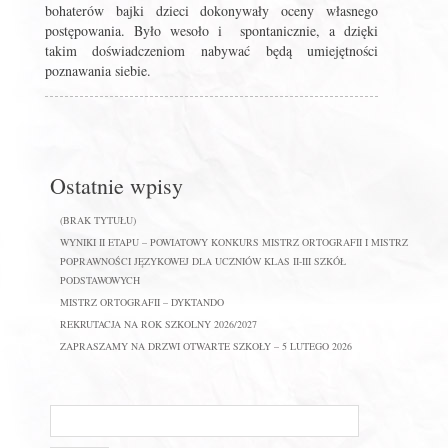
bohaterów bajki dzieci dokonywały oceny własnego
postępowania. Było wesoło i spontanicznie, a dzięki
takim doświadczeniom nabywać będą umiejętności
poznawania siebie.
Ostatnie wpisy
(BRAK TYTUŁU)
WYNIKI II ETAPU – POWIATOWY KONKURS MISTRZ ORTOGRAFII I MISTRZ
POPRAWNOŚCI JĘZYKOWEJ DLA UCZNIÓW KLAS II-III SZKÓŁ
PODSTAWOWYCH
MISTRZ ORTOGRAFII – DYKTANDO
REKRUTACJA NA ROK SZKOLNY 2026/2027
ZAPRASZAMY NA DRZWI OTWARTE SZKOŁY – 5 LUTEGO 2026
Szukaj
na