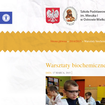
Open toolbar
Strona główna
»
2014/2015
»
Warsztaty biochem
Warsztaty biochemiczn
DATA:
17 MARCA, 2015