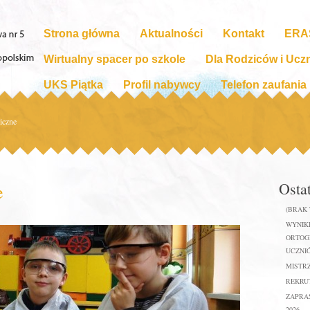
Strona główna
Aktualności
Kontakt
ERA
Wirtualny spacer po szkole
Dla Rodziców i Ucz
UKS Piątka
Profil nabywcy
Telefon zaufania
iczne
Osta
e
(BRAK
WYNIKI
ORTOGR
UCZNIÓ
MISTR
REKRUT
ZAPRA
2026