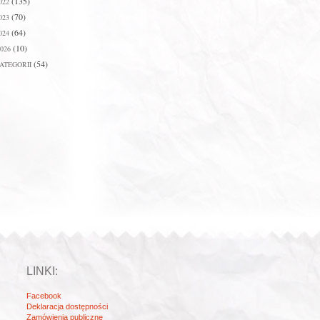
(135)
022
(70)
023
(64)
024
(10)
026
(54)
ATEGORII
LINKI:
Facebook
Deklaracja dostępności
Zamówienia publiczne