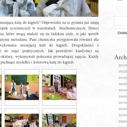
Szukaj
usującą kulę do kąpieli? Odpowiedzi na te pytania już znają
na
iątek uczestniczyli w warsztatach biochemicznych. Dzieci
stronie:
usy, które mogą znaleźć się na ludzkim ciele, w jaki sposób
yjnymi metodami. Pani chemiczka przygotowała również dla
ykonania musującej kuli do kąpieli. Drugoklasiści z
ili do zajęć praktycznych. Jak prawdziwi kandydaci na
Arc
okulary, wykonywali polecenia prowadzącej zajęcia. Każdy
pachnące mydełko i kolorową kulę do kąpieli.
2011/2
2012/2
2013/2
2014/2
2015/2
2016/2
2017/2
2018/2
2019/2
2020/2