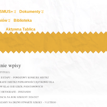
SMUS+
Dokumenty
niów
Biblioteka
Aktywna Tablica
tnie wpisy
 TYTUŁU)
 II ETAPU – POWIATOWY KONKURS MISTRZ
AFII I MISTRZ POPRAWNOŚCI JĘZYKOWEJ DLA
W KLAS II-III SZKÓŁ PODSTAWOWYCH
Z ORTOGRAFII – DYKTANDO
ACJA NA ROK SZKOLNY 2026/2027
SZAMY NA DRZWI OTWARTE SZKOŁY – 5 LUTEGO