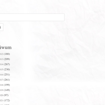
hiwum
(180)
012
(209)
013
(267)
014
(230)
015
(251)
016
(261)
017
(199)
018
(149)
019
(97)
020
(172)
021