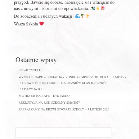
przygód. Bawcie się dobrze, nabierajcie sił i wracajcie do
nas z nowymi historiami do opowiedzenia.
Do zobaczenia i udanych wakacji!
Wasza Szkoła
Ostatnie wpisy
(BRAK TYTUŁU)
WYNIKI II ETAPU – POWIATOWY KONKURS MISTRZ ORTOGRAFII I MISTRZ
POPRAWNOŚCI JĘZYKOWEJ DLA UCZNIÓW KLAS II-III SZKÓŁ
PODSTAWOWYCH
MISTRZ ORTOGRAFII – DYKTANDO
REKRUTACJA NA ROK SZKOLNY 2026/2027
ZAPRASZAMY NA DRZWI OTWARTE SZKOŁY – 5 LUTEGO 2026
Szukaj
na