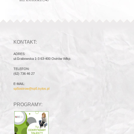
BEZ KATEGORII
KONTAKT:
ADRES:
ul.Grabowska 1-3 63-400 Ostrów Wlkp.
TELEFON:
(62) 736 46 27
E-MAIL:
sp5ostrow@sp5.kylos.pl
PROGRAMY: