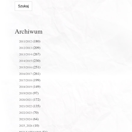
stronie:
Archiwum
(180)
2011/2012
(209)
2012/2013
(267)
2013/2014
(230)
2014/2015
(251)
2015/2016
(261)
2016/2017
(199)
2017/2018
(149)
2018/2019
(97)
2019/2020
(172)
2020/2021
(135)
2021/2022
(70)
2022/2023
(64)
2023/2024
(10)
2025_2026
(54)