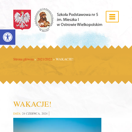
Open toolbar
Strona główna
»
2021/2022
»
WAKACJE!
WAKACJE!
DATA:
24 CZERWCA, 2024