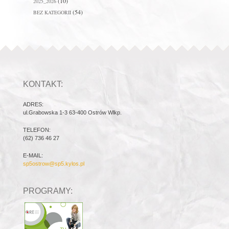
(10)
2025_2026
(54)
BEZ KATEGORII
KONTAKT:
ADRES:
ul.Grabowska 1-3 63-400 Ostrów Wlkp.
TELEFON:
(62) 736 46 27
E-MAIL:
sp5ostrow@sp5.kylos.pl
PROGRAMY: