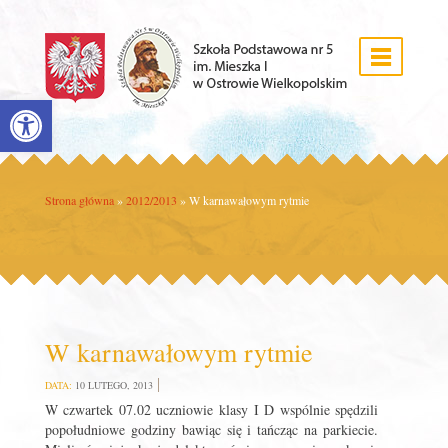
Open toolbar
Strona główna
»
2012/2013
»
W karnawałowym rytmie
W karnawałowym rytmie
DATA:
10 LUTEGO, 2013
W czwartek 07.02 uczniowie klasy I D wspólnie spędzili
popołudniowe godziny bawiąc się i tańcząc na parkiecie.