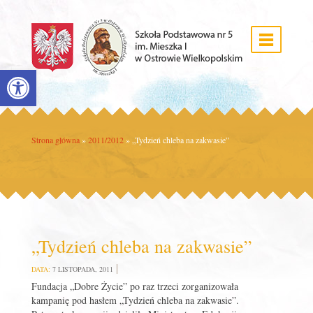
Open toolbar
Strona główna
»
2011/2012
»
„Tydzień chleba na zakwasie”
„Tydzień chleba na zakwasie”
DATA:
7 LISTOPADA, 2011
Fundacja „Dobre Życie” po raz trzeci zorganizowała
kampanię pod hasłem „Tydzień chleba na zakwasie”.