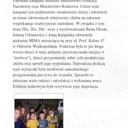
Patronatu kampanii udzieliło Ministerstwo Edukacji
Narodowej oraz Ministerstwo Rolnictwa. Celem tejże
kampanii jest podniesienie świadomości dzieci i młodzieży
na temat zdrowotnych właściwości chleba na zakwasie
wypiekanego tradycyjnymi metodami. W związku z tym
klasy IIIa, IIIc, IIIe wraz z wychowawcami Beatą Olszak,
Jolantą Urbanowicz i Anną Karpińską odwiedziły
piekarnię MIMA mieszczącą się przy ul. Prof. Kaliny 47
w Ostrowie Wielkopolskim. Ponieważ była to już druga
wizyta dzieci w tejże piekarni (pierwsza miała miejsca w
“zerówce”), dzieci przypomniały sobie cykl produkcyjny
chleba oraz sposób jego wypiekania. Największą atrakcją
tejże wycieczki była możliwość samodzielnego
przygotowania pieczywa do wypieku. Sprawiło to
dzieciom wiele radości i satysfakcji z wykonanej pracy.
Efektem końcowym była oczywiście jego degustacja.