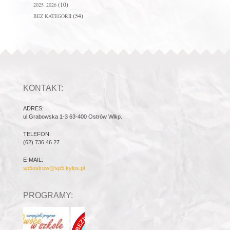
(10)
2025_2026
(54)
BEZ KATEGORII
KONTAKT:
ADRES:
ul.Grabowska 1-3 63-400 Ostrów Wlkp.
TELEFON:
(62) 736 46 27
E-MAIL:
sp5ostrow@sp5.kylos.pl
PROGRAMY: