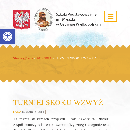
Open toolbar
Strona główna
»
2013/2014
»
TURNIEJ SKOKU WZWYŻ
TURNIEJ SKOKU WZWYŻ
DATA:
18 MARCA, 2014
17 marca w ramach projektu „Rok Szkoły w Ruchu”
zespół nauczycieli wychowania fizycznego zorganizował