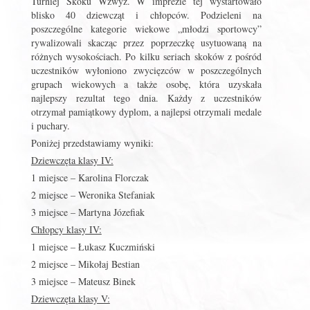
Turniej Skoku Wzwyż. W imprezie tej wystartowało
blisko 40 dziewcząt i chłopców. Podzieleni na
poszczególne kategorie wiekowe „młodzi sportowcy”
rywalizowali skacząc przez poprzeczkę usytuowaną na
różnych wysokościach. Po kilku seriach skoków z pośród
uczestników wyłoniono zwycięzców w poszczególnych
grupach wiekowych a także osobę, która uzyskała
najlepszy rezultat tego dnia. Każdy z uczestników
otrzymał pamiątkowy dyplom, a najlepsi otrzymali medale
i puchary.
Poniżej przedstawiamy wyniki:
Dziewczęta klasy IV:
1 miejsce – Karolina Florczak
2 miejsce – Weronika Stefaniak
3 miejsce – Martyna Józefiak
Chłopcy klasy IV:
1 miejsce – Łukasz Kuczmiński
2 miejsce – Mikołaj Bestian
3 miejsce – Mateusz Binek
Dziewczęta klasy V: