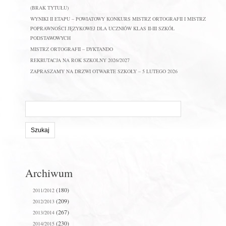
(BRAK TYTUŁU)
WYNIKI II ETAPU – POWIATOWY KONKURS MISTRZ ORTOGRAFII I MISTRZ
POPRAWNOŚCI JĘZYKOWEJ DLA UCZNIÓW KLAS II-III SZKÓŁ
PODSTAWOWYCH
MISTRZ ORTOGRAFII – DYKTANDO
REKRUTACJA NA ROK SZKOLNY 2026/2027
ZAPRASZAMY NA DRZWI OTWARTE SZKOŁY – 5 LUTEGO 2026
Szukaj
na
stronie:
Archiwum
(180)
2011/2012
(209)
2012/2013
(267)
2013/2014
(230)
2014/2015