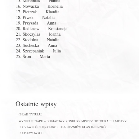
Marciniak Hanna
Nowacka Kornelia
Pietrzak Klaudia
Piwek Natalia
Przysada Anna
Radiczew Konstancja
Skoczylas Joanna
Stodolna Natalia
Suchecka Anna
Szczepaniak Julia
Śron Marta
Ostatnie wpisy
(BRAK TYTUŁU)
WYNIKI II ETAPU – POWIATOWY KONKURS MISTRZ ORTOGRAFII I MISTRZ
POPRAWNOŚCI JĘZYKOWEJ DLA UCZNIÓW KLAS II-III SZKÓŁ
PODSTAWOWYCH