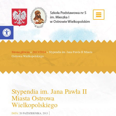
Open toolbar
Strona główna
»
2013/2014
»
Stypendia im. Jana Pawła II Miasta
Ostrowa Wielkopolskiego
Stypendia im. Jana Pawła II
Miasta Ostrowa
Wielkopolskiego
DATA:
20 PAŹDZIERNIKA, 2013