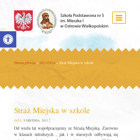
Open toolbar
Strona główna
»
2013/2014
»
Straż Miejska w szkole
Straż Miejska w szkole
DATA:
5 GRUDNIA, 2013
Od wielu lat współpracujemy ze Strażą Miejską. Zarówno
w klasach młodszych , jak i w starszych odbywają się