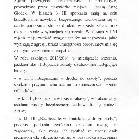
zajęcia poświęcone bezpieczeństwu i profilaktyce,
prowadzone przez strażniczkę miejską – panią Annę
Głodek. W klasach I- III spotkania mają na celu
kształtowanie nawyków bezpiecznego zachowania się w
czasie poruszania się po drodze, w czasie zabaw oraz
radzenia sobie w sytuacjach zagrożenia. W klasach V i VI
zajęcia mają zwrócić uwagę uczniów na zagrożenia, jakie
wynikają z agresji, braku umiejętności porozumiewania się
z innymi, zrozumienia, empatii.
W roku szkolnym 2013/2014, w miesiącach: wrześniu,
październiku i listopadzie zostały zrealizowane następujące
tematy:
– w kl. I „Bezpiecznie w drodze do szkoły”, podczas
spotkania przypomniano uczniom o konieczności noszenia
odblasków;
– w kl. II „Bezpiecznie w czasie zabawy”, w trakcie zajęć
ustalano zasady bezpiecznego zachowania się podczas
zabaw;
– w kl. III „Bezpiecznie w kontakcie z drugą osobą”,
podczas spotkania zwrócono dzieciom uwagę na
zagrożenia, jakie mogą ich spotkać ze strony osób
nieznajomych, jak zachować się w przypadku zaczepiania