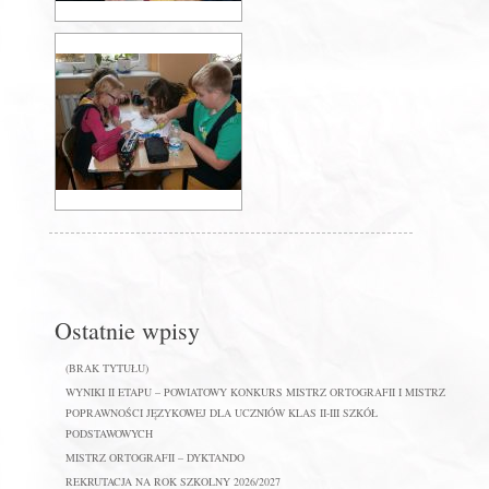
Ostatnie wpisy
(BRAK TYTUŁU)
WYNIKI II ETAPU – POWIATOWY KONKURS MISTRZ ORTOGRAFII I MISTRZ
POPRAWNOŚCI JĘZYKOWEJ DLA UCZNIÓW KLAS II-III SZKÓŁ
PODSTAWOWYCH
MISTRZ ORTOGRAFII – DYKTANDO
REKRUTACJA NA ROK SZKOLNY 2026/2027