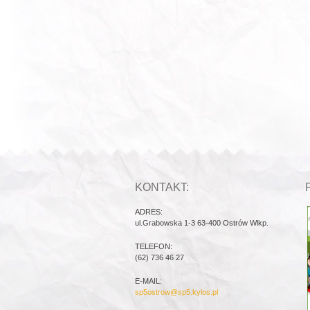
KONTAKT:
ADRES:
ul.Grabowska 1-3 63-400 Ostrów Wlkp.
TELEFON:
(62) 736 46 27
E-MAIL:
sp5ostrow@sp5.kylos.pl