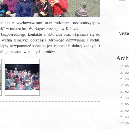
Szukaj
ólnie z wychowawcami oraz rodzicami uczestniczyły w
na
dek” w teatrze im. W. Bogusławskiego w Kaliszu.
stronie:
bezpośredniego kontaktu z aktorami oraz włączenia się do
o ważną tematykę dotyczącą zdrowego odżywiania i ruchu.
ejny przypomnieć sobie co jest istotne dla dobrej kondycji i
 długo zostaną w pamięci uczniów.
Arc
2011/2
2012/2
2013/2
2014/2
2015/2
2016/2
2017/2
2018/2
2019/2
2020/2