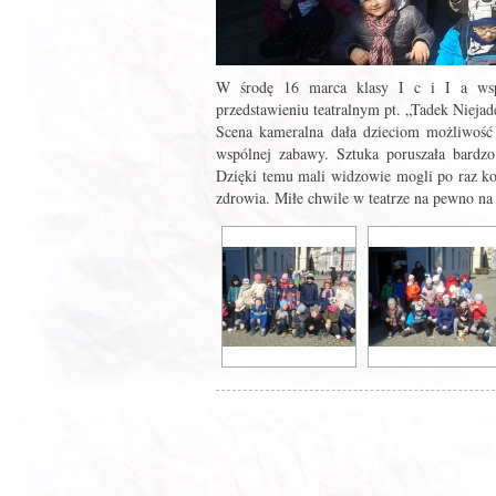
W środę 16 marca klasy I c i I a wsp
przedstawieniu teatralnym pt. „Tadek Nieja
Scena kameralna dała dzieciom możliwość 
wspólnej zabawy. Sztuka poruszała bardz
Dzięki temu mali widzowie mogli po raz kol
zdrowia. Miłe chwile w teatrze na pewno na