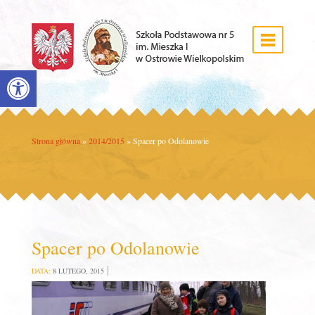
Open toolbar
Strona główna
»
2014/2015
»
Spacer po Odolanowie
Spacer po Odolanowie
DATA:
8 LUTEGO, 2015