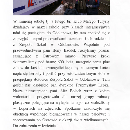
W minioną sobotę tj. 7 lutego br. Klub Małego Turysty
działający w naszej szkole przy klasach integracyjnych
udał się pociągiem do Odolanowa, by tam spotkać się z
zaprzyjaźnionymi pracownikami, uczniami i ich rodzicami
z Zespołu Szkół w Odolanowie. Wspólnie pod
przewodnictwem pani Ilony Bzodek ruszyliśmy poznać
sąsiadujące z Ostrowem miasto. Pierwsze kroki
skierowaliśmy pod bramę 600 lecia, następnie przez plac
zabaw do kościoła ewangelickiego, by na samym końcu
napić się herbaty i posilić przy suto zastawionym stole w
przepięknej stołówce Zespołu Szkół w Odolanowie. Tam
gościł nas osobiście pan dyrektor Przemysław Lepka.
Nasza niezastąpiona pani Alin Bolach wraz z kołem
wolontariatu przygotowała dla naszej grupy zabawy
plastyczne polegające na wylepieniu tego, co znaleźliśmy
w kopertach na zdjęciach. Spotkanie zakończyło się
obietnicą wspólnego biesiadowania w naszej palcówce i
spacerowania po Ostrowie z okazji świąt wielkanocnych.
Do zobaczenia w kwietniu!