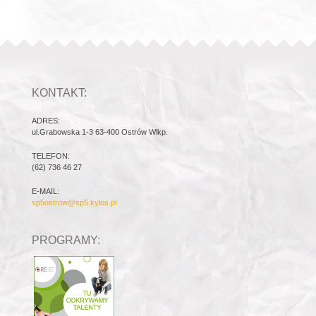
KONTAKT:
ADRES:
ul.Grabowska 1-3 63-400 Ostrów Wlkp.
TELEFON:
(62) 736 46 27
E-MAIL:
sp5ostrow@sp5.kylos.pl
PROGRAMY: