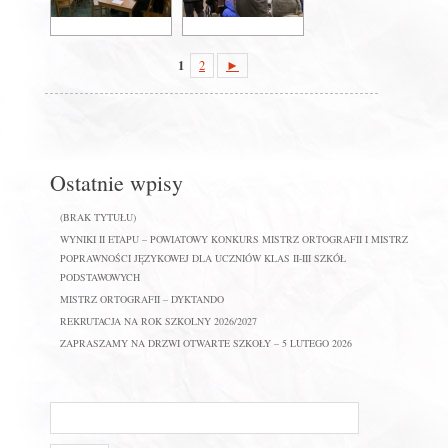
1
2
►
Ostatnie wpisy
(BRAK TYTUŁU)
WYNIKI II ETAPU – POWIATOWY KONKURS MISTRZ ORTOGRAFII I MISTRZ
POPRAWNOŚCI JĘZYKOWEJ DLA UCZNIÓW KLAS II-III SZKÓŁ
PODSTAWOWYCH
MISTRZ ORTOGRAFII – DYKTANDO
REKRUTACJA NA ROK SZKOLNY 2026/2027
ZAPRASZAMY NA DRZWI OTWARTE SZKOŁY – 5 LUTEGO 2026
Szukaj
na
stronie: