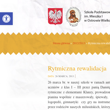
Open toolbar
Strona główna
»
2012/2013
»
Rytmiczna rewalid
Rytmiczna rewalidacja
DATA:
26 MARCA, 2013
26 marca br. w naszej szkole w ramach au
uczniów z klas I – III przez panią Danu
rytmiczne z elementami Klanzy, prowadzone
pianina wspólnie z maszerowały, śpiewały,
logopedii, gimnastyki czy gry na instrume
przez rodziców naszych milusińskich, którzy 