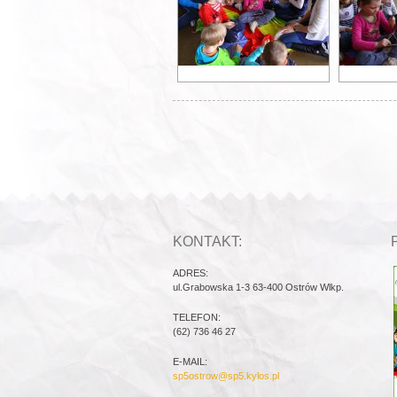
KONTAKT:
ADRES:
ul.Grabowska 1-3 63-400 Ostrów Wlkp.
TELEFON:
(62) 736 46 27
E-MAIL:
sp5ostrow@sp5.kylos.pl