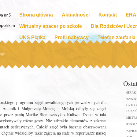
Strona główna
Aktualności
Kontakt
ERA
Wirtualny spacer po szkole
Dla Rodziców i Ucz
UKS Piątka
Profil nabywcy
Telefon zaufania
acja
Osta
(BRAK
WYNIKI
torskiego programu zajęć rewalidacyjnych prowadzonych dla
ORTOGR
tę Adamik i Małgorzatę Monetę – Molską odbyły się zajęci
UCZNIÓ
 przez panią Marikę Bieniaszczyk z Kalisza. Dzieci w takt
MISTR
 wykonywały różne gesty. Nie zabrakło elementów z zakresu
REKRUT
ntach perkusyjnych. Całość zajęć była bacznie obserwowana
ZAPRA
chętnie widzieliby takie zajęcia na stałe w repertuarze naszej
2026