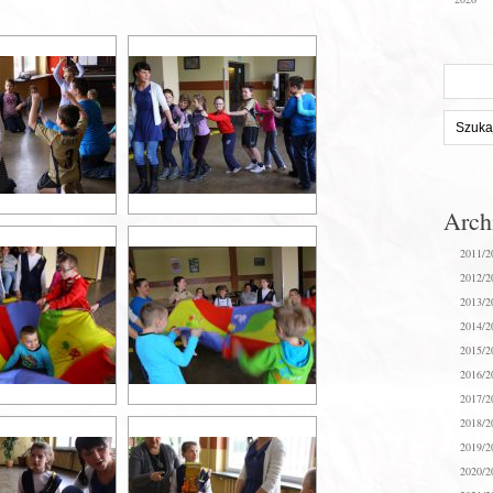
Szukaj
na
stronie:
Arc
2011/2
2012/2
2013/2
2014/2
2015/2
2016/2
2017/2
2018/2
2019/2
2020/2