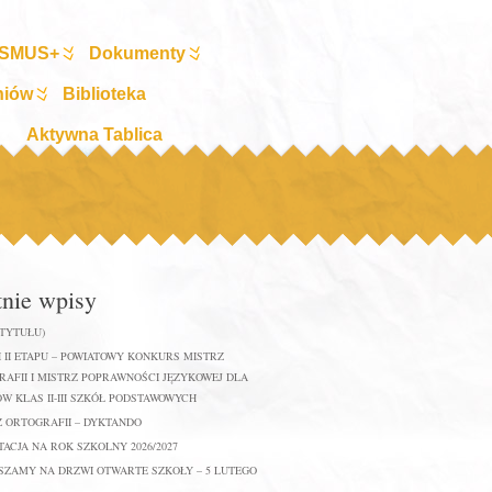
SMUS+
Dokumenty
niów
Biblioteka
Aktywna Tablica
tnie wpisy
 TYTUŁU)
 II ETAPU – POWIATOWY KONKURS MISTRZ
AFII I MISTRZ POPRAWNOŚCI JĘZYKOWEJ DLA
W KLAS II-III SZKÓŁ PODSTAWOWYCH
Z ORTOGRAFII – DYKTANDO
ACJA NA ROK SZKOLNY 2026/2027
SZAMY NA DRZWI OTWARTE SZKOŁY – 5 LUTEGO