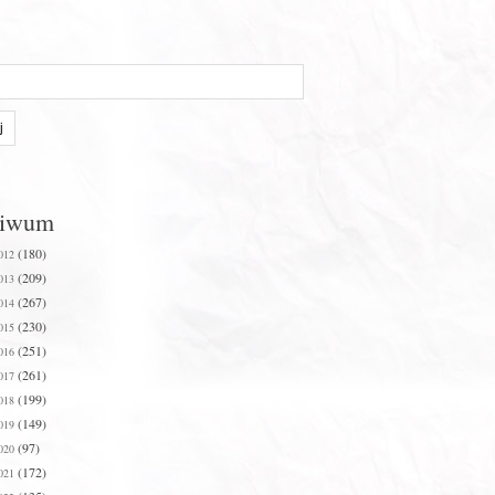
hiwum
(180)
012
(209)
013
(267)
014
(230)
015
(251)
016
(261)
017
(199)
018
(149)
019
(97)
020
(172)
021