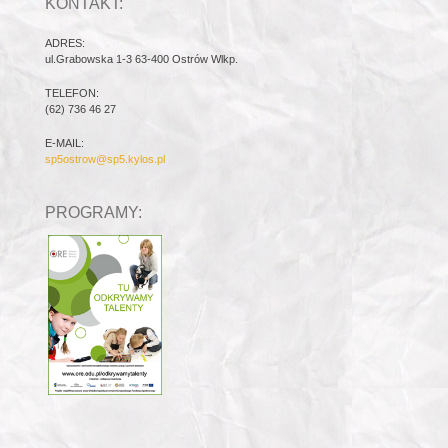
KONTAKT:
ADRES:
ul.Grabowska 1-3 63-400 Ostrów Wlkp.
TELEFON:
(62) 736 46 27
E-MAIL:
sp5ostrow@sp5.kylos.pl
PROGRAMY: