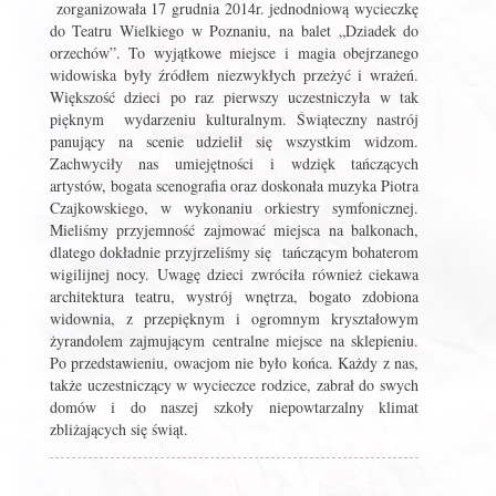
zorganizowała 17 grudnia 2014r. jednodniową wycieczkę
do Teatru Wielkiego w Poznaniu, na balet „Dziadek do
orzechów”. To wyjątkowe miejsce i magia obejrzanego
widowiska były źródłem niezwykłych przeżyć i wrażeń.
Większość dzieci po raz pierwszy uczestniczyła w tak
pięknym wydarzeniu kulturalnym. Świąteczny nastrój
panujący na scenie udzielił się wszystkim widzom.
Zachwyciły nas umiejętności i wdzięk tańczących
artystów, bogata scenografia oraz doskonała muzyka Piotra
Czajkowskiego, w wykonaniu orkiestry symfonicznej.
Mieliśmy przyjemność zajmować miejsca na balkonach,
dlatego dokładnie przyjrzeliśmy się tańczącym bohaterom
wigilijnej nocy. Uwagę dzieci zwróciła również ciekawa
architektura teatru, wystrój wnętrza, bogato zdobiona
widownia, z przepięknym i ogromnym kryształowym
żyrandolem zajmującym centralne miejsce na sklepieniu.
Po przedstawieniu, owacjom nie było końca. Każdy z nas,
także uczestniczący w wycieczce rodzice, zabrał do swych
domów i do naszej szkoły niepowtarzalny klimat
zbliżających się świąt.