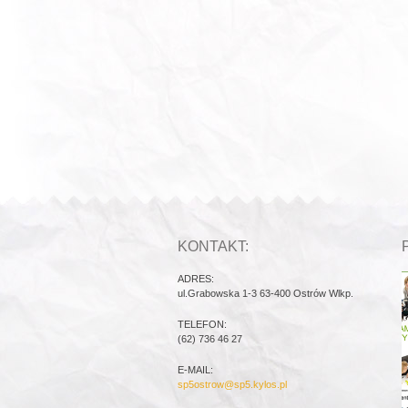
KONTAKT:
ADRES:
ul.Grabowska 1-3 63-400 Ostrów Wlkp.
TELEFON:
(62) 736 46 27
E-MAIL:
sp5ostrow@sp5.kylos.pl