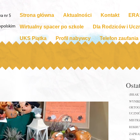
Strona główna
Aktualności
Kontakt
ERA
Wirtualny spacer po szkole
Dla Rodziców i Ucz
UKS Piątka
Profil nabywcy
Telefon zaufania
Osta
(BRAK
WYNIKI
ORTOGR
UCZNIÓ
MISTR
REKRUT
ZAPRA
2026