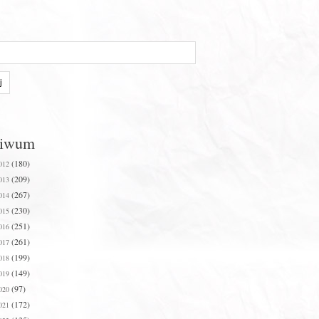
hiwum
(180)
012
(209)
013
(267)
014
(230)
015
(251)
016
(261)
017
(199)
018
(149)
019
(97)
020
(172)
021