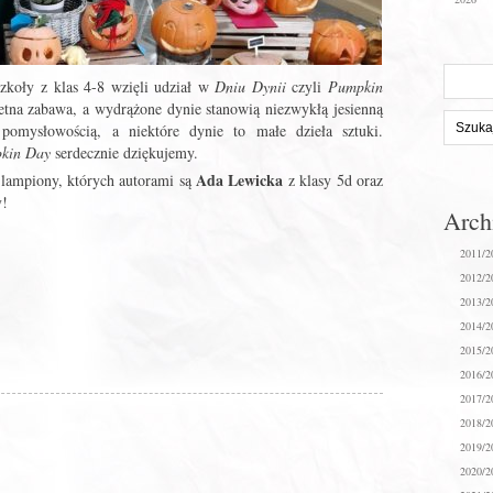
Szukaj
szkoły z klas 4-8 wzięli udział w
Dniu Dynii
czyli
Pumpkin
na
etna zabawa, a wydrążone dynie stanowią niezwykłą jesienną
stronie:
pomysłowością, a niektóre dynie to małe dzieła sztuki.
kin Day
serdecznie dziękujemy.
Ada Lewicka
-lampiony, których autorami są
z klasy 5d oraz
y!
Arc
2011/2
2012/2
2013/2
2014/2
2015/2
2016/2
2017/2
2018/2
2019/2
2020/2