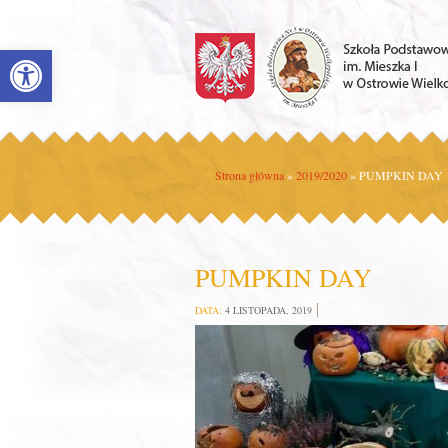
Open toolbar
Strona główna
»
2019/2020
»
PUMPKIN DAY
PUMPKIN DAY
DATA:
4 LISTOPADA, 2019