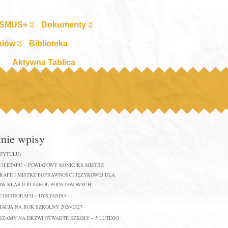
SMUS+
Dokumenty
niów
Biblioteka
Aktywna Tablica
tnie wpisy
 TYTUŁU)
 II ETAPU – POWIATOWY KONKURS MISTRZ
AFII I MISTRZ POPRAWNOŚCI JĘZYKOWEJ DLA
W KLAS II-III SZKÓŁ PODSTAWOWYCH
Z ORTOGRAFII – DYKTANDO
ACJA NA ROK SZKOLNY 2026/2027
SZAMY NA DRZWI OTWARTE SZKOŁY – 5 LUTEGO