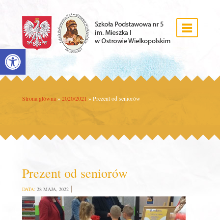
Open toolbar
Strona główna
»
2020/2021
»
Prezent od seniorów
Prezent od seniorów
DATA:
28 MAJA, 2022