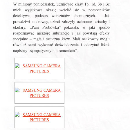
W miniony poniedziałek, uczniowie klasy 1b, 1d, 3b i 3c
mieli wyjątkową okazję wcielić się w pomocników
detektywa, podczas warsztatów chemicznych. Jak
prawdziwi naukowcy, dzieci założyły ochronne fartuchy i
okulary. „Pani Probówka” pokazała, w jaki sposób
rozpoznawać niektóre substancje i jak powstają efekty
specjalne – mgła i sztuczna krew. Mali naukowcy mogli
również sami wykonać doświadczenia i odczytać liścik
napisany „sympatycznym atramentem”.