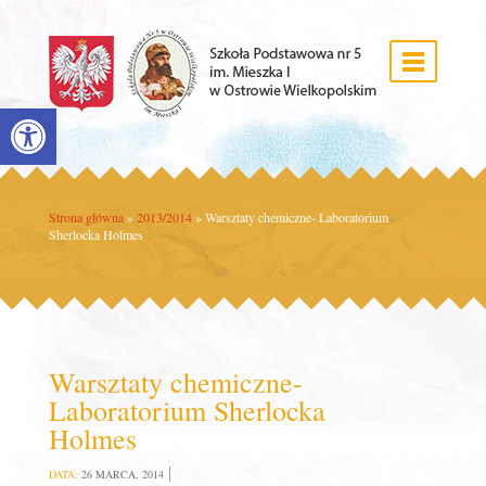
Open toolbar
Strona główna
»
2013/2014
»
Warsztaty chemiczne- Laboratorium
Sherlocka Holmes
Warsztaty chemiczne-
Laboratorium Sherlocka
Holmes
DATA:
26 MARCA, 2014