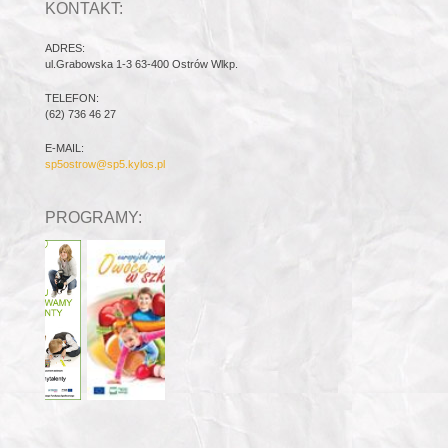
KONTAKT:
ADRES:
ul.Grabowska 1-3 63-400 Ostrów Wlkp.
TELEFON:
(62) 736 46 27
E-MAIL:
sp5ostrow@sp5.kylos.pl
PROGRAMY: