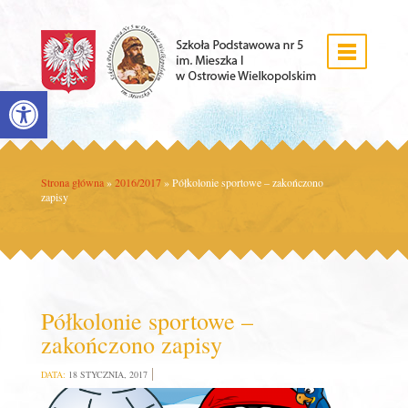
Open toolbar
Strona główna
»
2016/2017
»
Półkolonie sportowe – zakończono
zapisy
Półkolonie sportowe –
zakończono zapisy
DATA:
18 STYCZNIA, 2017