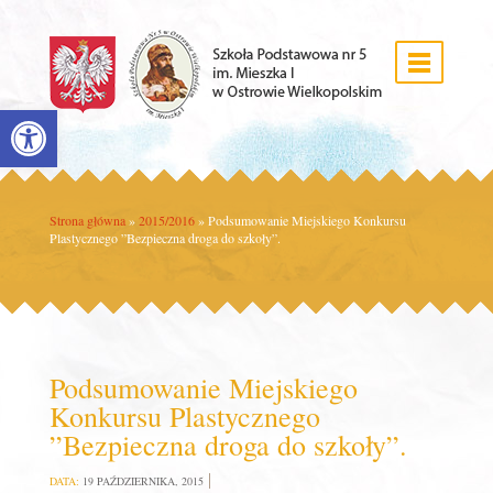
Open toolbar
Strona główna
»
2015/2016
»
Podsumowanie Miejskiego Konkursu
Plastycznego ”Bezpieczna droga do szkoły”.
Podsumowanie Miejskiego
Konkursu Plastycznego
”Bezpieczna droga do szkoły”.
DATA:
19 PAŹDZIERNIKA, 2015