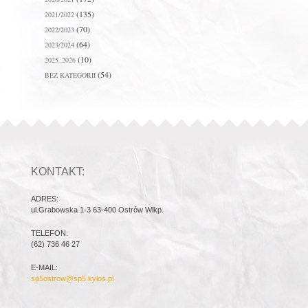
(135)
2021/2022
(70)
2022/2023
(64)
2023/2024
(10)
2025_2026
(54)
BEZ KATEGORII
KONTAKT:
ADRES:
ul.Grabowska 1-3 63-400 Ostrów Wlkp.
TELEFON:
(62) 736 46 27
E-MAIL:
sp5ostrow@sp5.kylos.pl