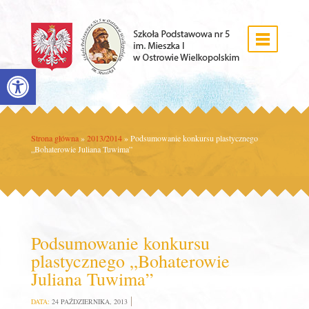
Open toolbar
Strona główna
»
2013/2014
»
Podsumowanie konkursu plastycznego
„Bohaterowie Juliana Tuwima”
Podsumowanie konkursu
plastycznego „Bohaterowie
Juliana Tuwima”
DATA:
24 PAŹDZIERNIKA, 2013