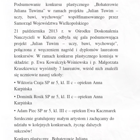
Podsumowanie konkursu plastycznego „Bohaterowie
Juliana Tuwima” w ramach projektu „Julian Tuwim –
uczy, bawi, wychowuje” współfinansowanego przez
Samorząd Województwa Wielkopolskiego
21 października 2013 r. w Ośrodku Doskonalenia
Nauczycieli w Kaliszu odbyła się gala podsumowująca
projekt „Julian Tuwim – uczy, bawi, wychowuje”,
połączona z wręczeniem nagród i dyplomów laureatom
konkursów. W ramach konkursu plastycznego komisja w
składzie: p. Ewa Kowalczyk-Wiśniewska i p. Małgorzata
Kraszkiewicz wyróżniły 7 laureatów, wśród nich znaleźli
się uczniowie naszej szkoły:
• Wiktoria Czaja SP nr 5, kl. II c – opiekun Anna
Karpińska
• Dominik Rosik SP nr 5, kl. II c – opiekun Anna
Karpińska
• Adam Piec SP nr 5, kl. III c – opiekun Ewa Kaczmarek
Serdecznie gratulujemy małym artystom i zachęcamy do
udziału w kolejnych konkursach, życząc dalszych
sukcesów!
Konkurs plastyczny „Bohaterowie Juliana