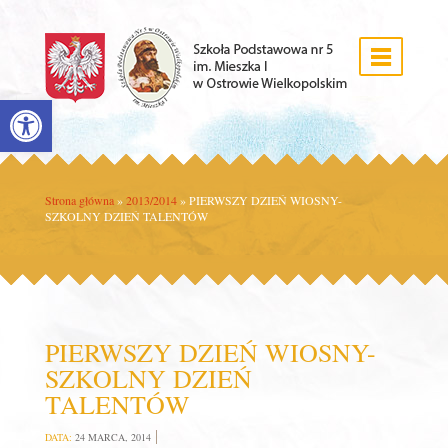
Open toolbar
Strona główna
»
2013/2014
»
PIERWSZY DZIEŃ WIOSNY-
SZKOLNY DZIEŃ TALENTÓW
PIERWSZY DZIEŃ WIOSNY-
SZKOLNY DZIEŃ
TALENTÓW
DATA:
24 MARCA, 2014