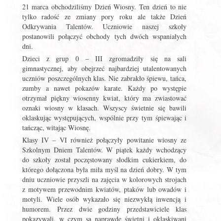
21 marca obchodziliśmy Dzień Wiosny. Ten dzień to nie
tylko radość ze zmiany pory roku ale także Dzień
Odkrywania Talentów. Uczniowie naszej szkoły
postanowili połączyć obchody tych dwóch wspaniałych
dni.
Dzieci z grup 0 – III zgromadziły się na sali
gimnastycznej, aby obejrzeć najbardziej utalentowanych
uczniów poszczególnych klas. Nie zabrakło śpiewu, tańca,
zumby a nawet pokazów karate. Każdy po występie
otrzymał piękny wiosenny kwiat, który ma zwiastować
oznaki wiosny w klasach. Wszyscy świetnie się bawili
oklaskując występujących, wspólnie przy tym śpiewając i
tańcząc, witając Wiosnę.
Klasy IV – VI również połączyły powitanie wiosny ze
Szkolnym Dniem Talentów. W piątek każdy wchodzący
do szkoły został poczęstowany słodkim cukierkiem, do
którego dołączona była miła myśl na dzień dobry. W tym
dniu uczniowie przyszli na zajęcia w kolorowych strojach
z motywem przewodnim kwiatów, ptaków lub owadów i
motyli. Wiele osób wykazało się niezwykłą inwencją i
humorem. Przez dwie godziny przedstawiciele klas
pokazywali, w czym są naprawdę świetni i oklaskiwani