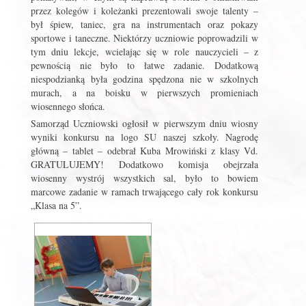
przez kolegów i koleżanki prezentowali swoje talenty –
był śpiew, taniec, gra na instrumentach oraz pokazy
sportowe i taneczne. Niektórzy uczniowie poprowadzili w
tym dniu lekcje, wcielając się w role nauczycieli – z
pewnością nie było to łatwe zadanie. Dodatkową
niespodzianką była godzina spędzona nie w szkolnych
murach, a na boisku w pierwszych promieniach
wiosennego słońca.
Samorząd Uczniowski ogłosił w pierwszym dniu wiosny
wyniki konkursu na logo SU naszej szkoły. Nagrodę
główną – tablet – odebrał Kuba Mrowiński z klasy Vd.
GRATULUJEMY! Dodatkowo komisja obejrzała
wiosenny wystrój wszystkich sal, było to bowiem
marcowe zadanie w ramach trwającego cały rok konkursu
„Klasa na 5”.