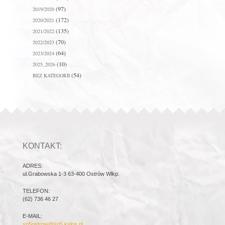
(97)
2019/2020
(172)
2020/2021
(135)
2021/2022
(70)
2022/2023
(64)
2023/2024
(10)
2025_2026
(54)
BEZ KATEGORII
KONTAKT:
ADRES:
ul.Grabowska 1-3 63-400 Ostrów Wlkp.
TELEFON:
(62) 736 46 27
E-MAIL:
sp5ostrow@sp5.kylos.pl