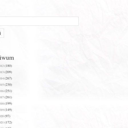
hiwum
(180)
012
(209)
013
(267)
014
(230)
015
(251)
016
(261)
017
(199)
018
(149)
019
(97)
020
(172)
021