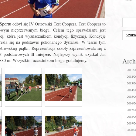
Szukaj
portu odbył się IV Ostrowski Test Coopera. Test Coopera to
na
owym nieprzerwanym biegu. Celem tego sprawdzianu jest
stronie:
ej, która jest wyznacznikiem kondycji fizycznej. Kondycję
kreśla się na podstawie pokonanego dystansu. W teście tym
rowskiej piątki. Reprezentacja szkoły zaprezentowała się z
II miejsce.
kół podstawowych
Najlepszy wynik uzyskał Jan
Arc
2880 m. Wszystkim uczestnikom biegu gratulujemy.
2011/2
2012/2
2013/2
2014/2
2015/2
2016/2
2017/2
2018/2
2019/2
2020/2