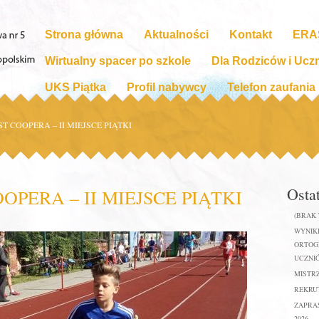
Strona główna
Aktualności
Kontakt
ERA
Wirtualny spacer po szkole
Dla Rodziców i Ucz
UKS Piątka
Profil nabywcy
Telefon zaufania
T COOPERA – II MIEJSCE PIĄTKI
Osta
OPERA – II MIEJSCE PIĄTKI
(BRAK
WYNIKI
ORTOGR
UCZNIÓ
MISTR
REKRUT
ZAPRA
2026