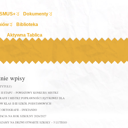
SMUS+
Dokumenty
niów
Biblioteka
Aktywna Tablica
tnie wpisy
 TYTUŁU)
 II ETAPU – POWIATOWY KONKURS MISTRZ
AFII I MISTRZ POPRAWNOŚCI JĘZYKOWEJ DLA
W KLAS II-III SZKÓŁ PODSTAWOWYCH
Z ORTOGRAFII – DYKTANDO
ACJA NA ROK SZKOLNY 2026/2027
SZAMY NA DRZWI OTWARTE SZKOŁY – 5 LUTEGO