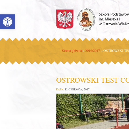
Open toolbar
Strona główna
»
2016/2017
»
OSTROWSKI TES
OSTROWSKI TEST CO
DATA:
12 CZERWCA, 2017