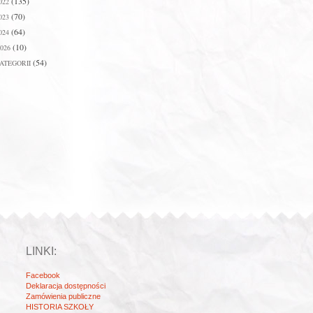
(135)
022
(70)
023
(64)
024
(10)
026
(54)
ATEGORII
LINKI:
Facebook
Deklaracja dostępności
Zamówienia publiczne
HISTORIA SZKOŁY