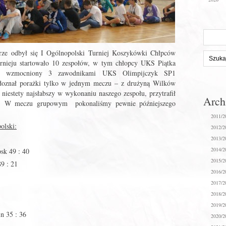
Szukaj
na
stronie:
órze odbył się I Ogólnopolski Turniej Koszykówki Chłpców
eju startowało 10 zespołów, w tym chłopcy UKS Piątka
ski, wzmocniony 3 zawodnikami UKS Olimpijczyk SP1
doznał porażki tylko w jednym meczu – z drużyną Wilków
iestety najsłabszy w wykonaniu naszego zespołu, przytrafił
Arc
u. W meczu grupowym pokonaliśmy pewnie późniejszego
2011/2
olski:
2012/2
2013/2
2014/2
k 49 : 40
2015/2
9 : 21
2016/2
2017/2
2018/2
2019/2
 35 : 36
2020/2