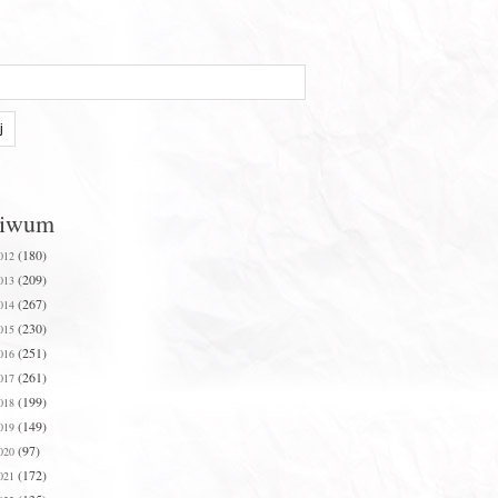
hiwum
(180)
012
(209)
013
(267)
014
(230)
015
(251)
016
(261)
017
(199)
018
(149)
019
(97)
020
(172)
021