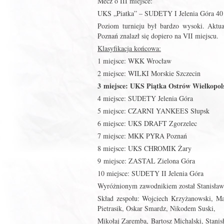
Mecz o III miejsce:
UKS „Piatka” – SUDETY I Jelenia Góra 40 
Poziom turnieju był bardzo wysoki. Aktu
Poznań znalazł się dopiero na VII miejscu.
Klasyfikacja końcowa:
1 miejsce: WKK Wrocław
2 miejsce: WILKI Morskie Szczecin
3 miejsce: UKS Piątka Ostrów Wielkopol
4 miejsce: SUDETY Jelenia Góra
5 miejsce: CZARNI YANKEES Słupsk
6 miejsce: UKS DRAFT Zgorzelec
7 miejsce: MKK PYRA Poznań
8 miejsce: UKS CHROMIK Żary
9 miejsce: ZASTAL Zielona Góra
10 miejsce: SUDETY II Jelenia Góra
Wyróżnionym zawodnikiem został Stanisław
Skład zespołu: Wojciech Krzyżanowski, M
Pietrasik, Oskar Smardz, Nikodem Suski,
Mikołaj Zaremba, Bartosz Michalski, Stanis