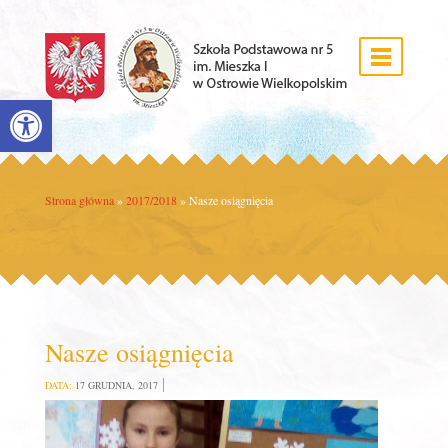
Open toolbar
Strona główna
»
2017/2018
»
Nasze osiągnięcia
Nasze osiągnięcia
DATA:
17 GRUDNIA, 2017