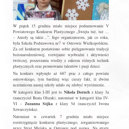
W piątek 15 grudnia miało miejsce podsumowanie V
Powiatowego Konkursu Plastycznego „Święta tuż, tuż …
– Anioły są takie…”. Jego organizatorem, jak co roku,
była Szkoła Podstawowa nr7 w Ostrowie Wielkopolskim.
Za cel konkursu postawiono sobie pielęgnowanie tradycji
bożonarodzeniowej, rozwijanie wyobraźni i aktywności
twórczej, poszerzania wiedzy z zakresu różnych technik
plastycznych oraz promowanie talentów i pasji dzieci.
Na konkurs wpłynęło aż 687 prac z całego powiatu
ostrowskiego, tym bardziej więc cieszy fakt, iż dwóm
uczennicom naszej szkoły udało się zdobyć wyróżnienie.
Nikola Doruch
W kategorii klas I-III jest to
z klasy 3a
(nauczyciel Beata Olszak), natomiast w kategorii klas IV-
Zuzanna Sójka
VI –
z klasy 5d (nauczyciel Iwona
Szwarczyńska).
Natomiast w czwartek 7 grudnia miało miejsce
rozstrzygnięcie konkursu plastycznego, zorganizowanego
przez Straż Miejską w Ostrowie pod nazwą „Na straży