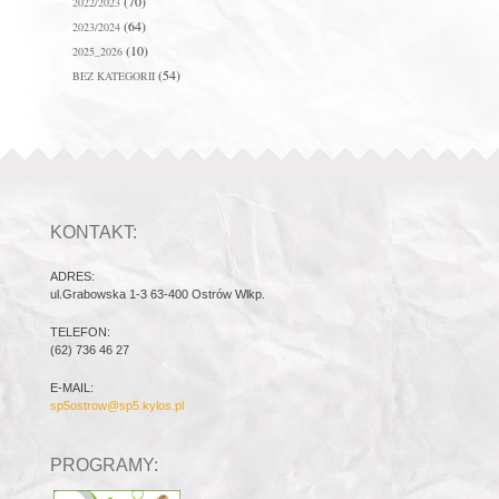
(70)
2022/2023
(64)
2023/2024
(10)
2025_2026
(54)
BEZ KATEGORII
KONTAKT:
ADRES:
ul.Grabowska 1-3 63-400 Ostrów Wlkp.
TELEFON:
(62) 736 46 27
E-MAIL:
sp5ostrow@sp5.kylos.pl
PROGRAMY: