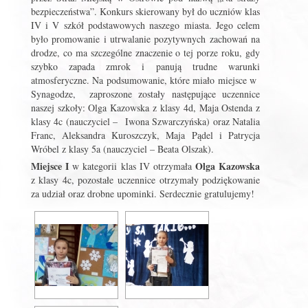
bezpieczeństwa”. Konkurs skierowany był do uczniów klas
IV i V szkół podstawowych naszego miasta. Jego celem
było promowanie i utrwalanie pozytywnych zachowań na
drodze, co ma szczególne znaczenie o tej porze roku, gdy
szybko zapada zmrok i panują trudne warunki
atmosferyczne. Na podsumowanie, które miało miejsce w
Synagodze, zaproszone zostały następujące uczennice
naszej szkoły: Olga Kazowska z klasy 4d, Maja Ostenda z
klasy 4c (nauczyciel – Iwona Szwarczyńska) oraz Natalia
Franc, Aleksandra Kuroszczyk, Maja Pądel i Patrycja
Wróbel z klasy 5a (nauczyciel – Beata Olszak).
Miejsce I
Olga Kazowska
w kategorii klas IV otrzymała
z klasy 4c, pozostałe uczennice otrzymały podziękowanie
za udział oraz drobne upominki. Serdecznie gratulujemy!