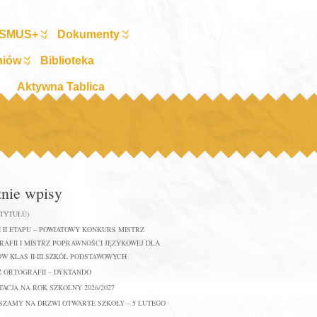
SMUS+
Dokumenty
niów
Biblioteka
Aktywna Tablica
tnie wpisy
 TYTUŁU)
 II ETAPU – POWIATOWY KONKURS MISTRZ
AFII I MISTRZ POPRAWNOŚCI JĘZYKOWEJ DLA
W KLAS II-III SZKÓŁ PODSTAWOWYCH
Z ORTOGRAFII – DYKTANDO
ACJA NA ROK SZKOLNY 2026/2027
SZAMY NA DRZWI OTWARTE SZKOŁY – 5 LUTEGO