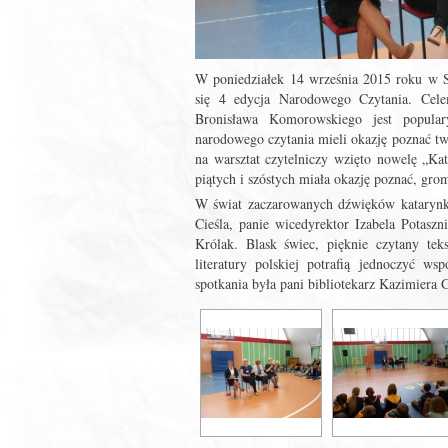
W poniedziałek 14 września 2015 roku w 
się 4 edycja Narodowego Czytania. Celem
Bronisława Komorowskiego jest popular
narodowego czytania mieli okazję poznać tw
na warsztat czytelniczy wzięto nowelę „Ka
piątych i szóstych miała okazję poznać, grom
W świat zaczarowanych dźwięków katarynki
Cieśla, panie wicedyrektor Izabela Potasz
Królak. Blask świec, pięknie czytany tek
literatury polskiej potrafią jednoczyć w
spotkania była pani bibliotekarz Kazimiera 