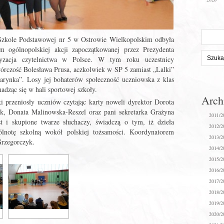
Szukaj
Szkole Podstawowej nr 5 w Ostrowie Wielkopolskim odbyła
na
 ogólnopolskiej akcji zapoczątkowanej przez Prezydenta
stronie:
yzacja czytelnictwa w Polsce. W tym roku uczestnicy
órczość Bolesława Prusa, aczkolwiek w SP 5 zamiast „Lalki”
tarynka”. Losy jej bohaterów społeczność uczniowska z klas
adząc się w hali sportowej szkoły.
Arc
 przeniosły uczniów czytając karty noweli dyrektor Dorota
nik, Donata Malinowska-Reszel oraz pani sekretarka Grażyna
2011/2
st i skupione twarze słuchaczy, świadczą o tym, iż dzieła
2012/2
spólnotę szkolną wokół polskiej tożsamości. Koordynatorem
2013/2
Grzegorczyk.
2014/2
2015/2
2016/2
2017/2
2018/2
2019/2
2020/2