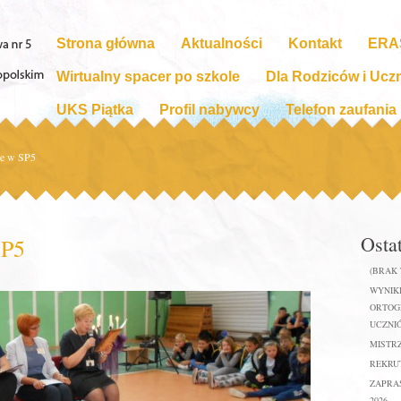
Strona główna
Aktualności
Kontakt
ERA
Wirtualny spacer po szkole
Dla Rodziców i Ucz
UKS Piątka
Profil nabywcy
Telefon zaufania
e w SP5
Osta
SP5
(BRAK
WYNIKI
ORTOGR
UCZNIÓ
MISTR
REKRUT
ZAPRA
2026