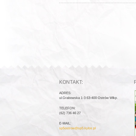
KONTAKT:
ADRES:
ul.Grabowska 1-3 63-400 Ostrów Wlkp.
TELEFON:
(62) 736 46 27
E-MAIL:
sp5ostrow@sp5.kylos.pl