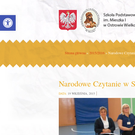
Open toolbar
Strona główna
»
2015/2016
»
Narodowe Czytani
Narodowe Czytanie w 
DATA:
19 WRZEŚNIA, 2015