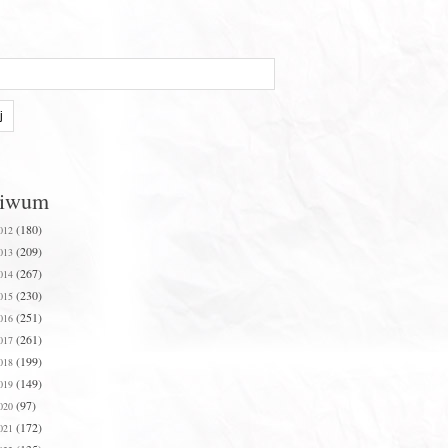
hiwum
(180)
012
(209)
013
(267)
014
(230)
015
(251)
016
(261)
017
(199)
018
(149)
019
(97)
020
(172)
021