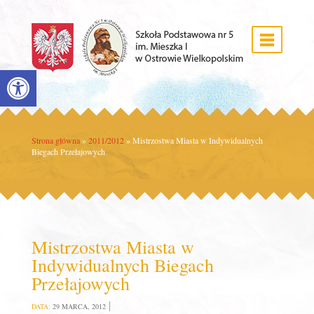
Open toolbar
Strona główna
»
2011/2012
»
Mistrzostwa Miasta w Indywidualnych
Biegach Przełajowych
Mistrzostwa Miasta w
Indywidualnych Biegach
Przełajowych
DATA:
29 MARCA, 2012